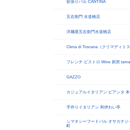
欲張りバル CANTINA
8
五右衛門 水道橋店
9
洋麺屋五右衛門水道橋店
10
Clima di Toscana（クリマディ
11
フレンチ ビストロ Wine 厨房 tam
12
GAZZO
13
カジュアルイタリアン ピアンタ 
14
手作りイタリアン 和伊わい亭
15
シマネシーフードバル オサカナジ
16
町