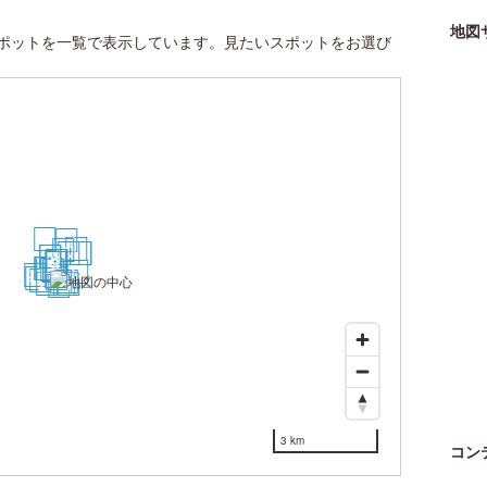
地図
ポットを一覧で表示しています。見たいスポットをお選び
24
17
18
11
14
28
29
4
5
1
2
3
12
10
9
8
6
7
19
25
13
30
15
26
16
20
23
21
27
22
3 km
コン