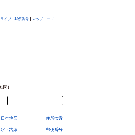
地図検索ならマピオントップ
ヘルプ
サイトマップ
ドライブ
郵便番号
マップコード
検索
を探す
今すぐ地図を見る
日本地図
住所検索
駅・路線
郵便番号