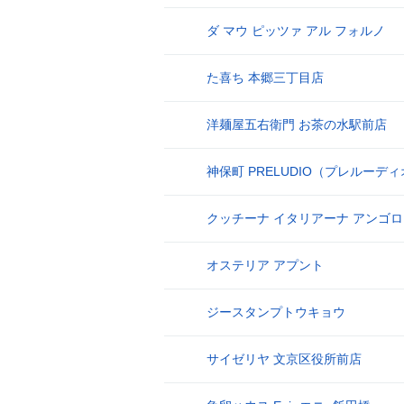
ダ マウ ピッツァ アル フォルノ
17
た喜ち 本郷三丁目店
18
洋麺屋五右衛門 お茶の水駅前店
19
神保町 PRELUDIO（プレルーデ
20
クッチーナ イタリアーナ アンゴロ
21
オステリア アプント
22
ジースタンプトウキョウ
23
サイゼリヤ 文京区役所前店
24