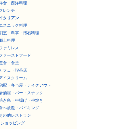
洋食・西洋料理
フレンチ
イタリアン
エスニック料理
割烹・料亭・懐石料理
郷土料理
ファミレス
ファーストフード
定食・食堂
カフェ・喫茶店
アイスクリーム
宅配・弁当屋・テイクアウト
居酒屋・バー・スナック
焼き鳥・串揚げ・串焼き
食べ放題・バイキング
その他レストラン
ショッピング