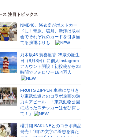
ース 注目トピックス
NMB48、浴衣姿がポストカー
ドに！青原、塩月、新澤は取材
会でそれぞれのカードを引き当
てる強運ぶりも…
乃木坂46 賀喜遥香 25歳の誕生
日（8月8日）に個人Instagram
アカウント開設！初投稿から23
時間でフォロワー16.4万人
FRUITS ZIPPER 車掌になりき
り東武鉄道とのコラボ企画の魅
力をアピール！「東武動物公園
に貼ったステッカーはぜひ探し
て！」
櫻井翔 BAKUNEとのコラボ商品
発売！“翔”の文字に着想を得た