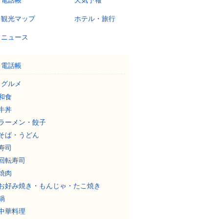
電話帳
天気予報
観光マップ
ホテル・旅行
ニュース
電話帳
グルメ
和食
牛丼
ラーメン・餃子
そば・うどん
寿司
回転寿司
焼肉
お好み焼き・もんじゃ・たこ焼き
鍋
中華料理