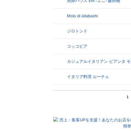
魚卵ハウス Eni ‐エニ‐ 飯田橋
25
Molo di iidabashi
26
ジロトンド
27
コッコピア
28
カジュアルイタリアン ピアンタ 
29
イタリア料理 ルーチェ
30
1