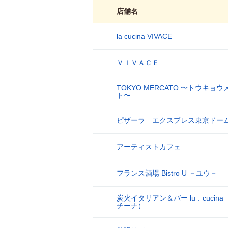
店舗名
la cucina VIVACE
1
ＶＩＶＡＣＥ
2
TOKYO MERCATO 〜トウキョ
3
ト〜
ピザーラ エクスプレス東京ドー
4
アーティストカフェ
5
フランス酒場 Bistro U －ユウ－
6
炭火イタリアン＆バー lu．cucin
7
チーナ）