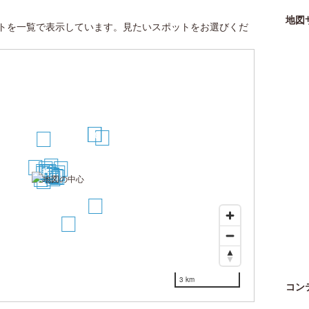
地図
トを一覧で表示しています。見たいスポットをお選びくだ
19
20
22
18
8
1
4
17
2
7
5
15
3
9
12
11
14
16
13
6
10
23
21
3 km
コン