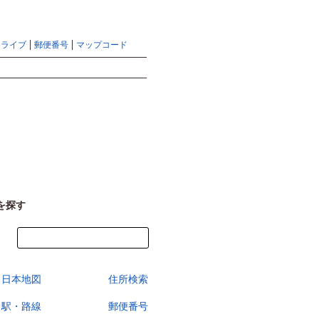
地図検索ならマピオントップ
ヘルプ
サイトマップ
ドライブ
郵便番号
マップコード
検索
を探す
今すぐ地図を見る
日本地図
住所検索
駅・路線
郵便番号