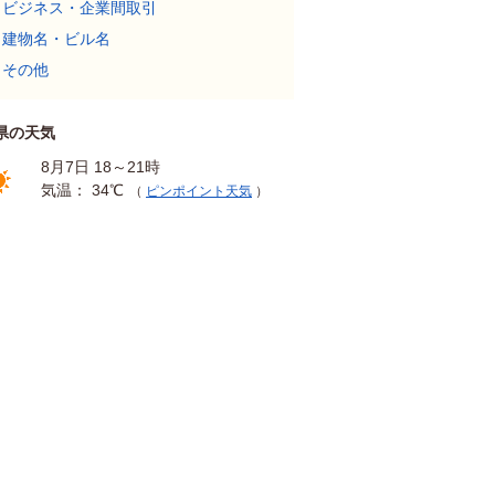
ビジネス・企業間取引
建物名・ビル名
その他
県の天気
8月7日 18～21時
気温： 34℃
（
ピンポイント天気
）