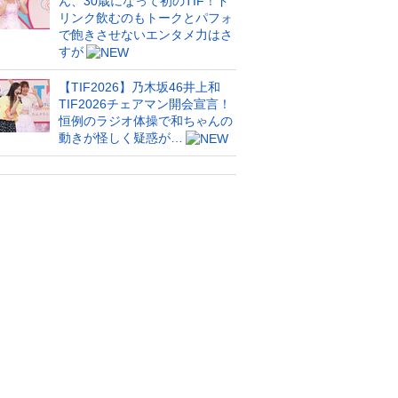
ん、30歳になって初のTIF！ド
リンク飲むのもトークとパフォ
で飽きさせないエンタメ力はさ
すが
【TIF2026】乃木坂46井上和
TIF2026チェアマン開会宣言！
恒例のラジオ体操で和ちゃんの
動きが怪しく疑惑が…