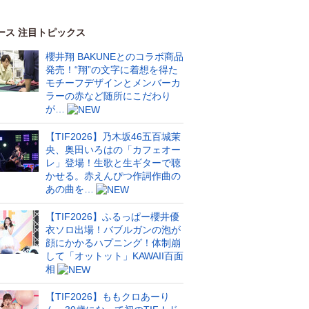
ース 注目トピックス
櫻井翔 BAKUNEとのコラボ商品
発売！“翔”の文字に着想を得た
モチーフデザインとメンバーカ
ラーの赤など随所にこだわり
が…
【TIF2026】乃木坂46五百城茉
央、奥田いろはの「カフェオー
レ」登場！生歌と生ギターで聴
かせる。赤えんぴつ作詞作曲の
あの曲を…
【TIF2026】ふるっぱー櫻井優
衣ソロ出場！バブルガンの泡が
顔にかかるハプニング！体制崩
して「オットット」KAWAII百面
相
【TIF2026】ももクロあーり