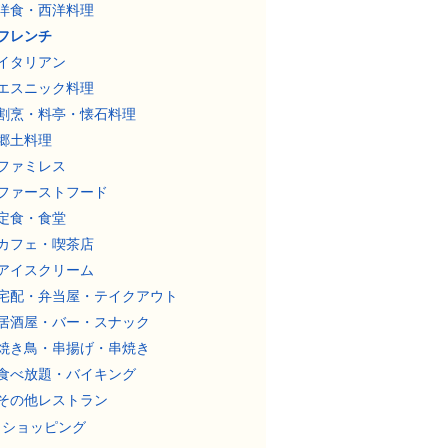
洋食・西洋料理
フレンチ
イタリアン
エスニック料理
割烹・料亭・懐石料理
郷土料理
ファミレス
ファーストフード
定食・食堂
カフェ・喫茶店
アイスクリーム
宅配・弁当屋・テイクアウト
居酒屋・バー・スナック
焼き鳥・串揚げ・串焼き
食べ放題・バイキング
その他レストラン
ショッピング