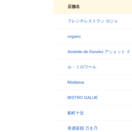
店舗名
フレンチレストラン ロジェ
1
organo
2
Assiette de Kaneko アシェット 
3
ル・ミロワール
4
Mistletoe
5
BISTRO GALUE
6
船町十近
7
美酒富朗 万き乃
8