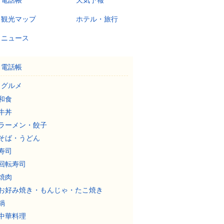
電話帳
天気予報
観光マップ
ホテル・旅行
ニュース
電話帳
グルメ
和食
牛丼
ラーメン・餃子
そば・うどん
寿司
回転寿司
焼肉
お好み焼き・もんじゃ・たこ焼き
鍋
中華料理