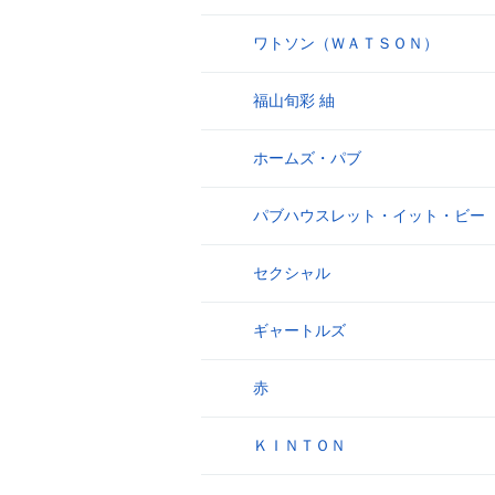
ワトソン（ＷＡＴＳＯＮ）
9
福山旬彩 紬
10
ホームズ・パブ
11
パブハウスレット・イット・ビー
12
セクシャル
13
ギャートルズ
14
赤
15
ＫＩＮＴＯＮ
16