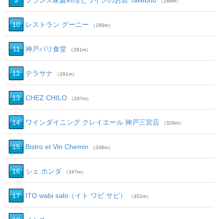
9
フランス家庭料理とワインのお店 Takebou
（288m）
10
レストラン グーニー
（289m）
11
神戸パリ食堂
（291m）
12
テラサナ
（291m）
13
CHEZ CHILO
（297m）
14
ワインダイニング クレイエール 神戸三宮店
（329m）
15
Bistro et Vin Chemin
（338m）
16
シェ ホンダ
（347m）
17
ITO wabi sabi（イト ワビ サビ）
（352m）