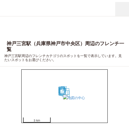
神戸三宮駅（兵庫県神戸市中央区）周辺のフレンチ一
覧
神戸三宮駅周辺のフレンチカテゴリのスポットを一覧で表示しています。見
たいスポットをお選びください。
13
18
19
20
17
10
5
16
11
12
9
7
4
14
2
3
15
6
1
8
3 km