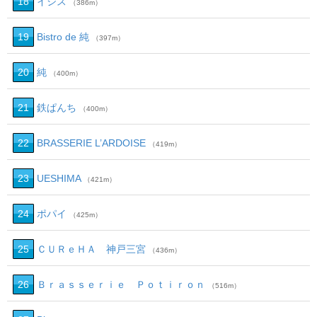
18
イシス
（386m）
19
Bistro de 純
（397m）
20
純
（400m）
21
鉄ぱんち
（400m）
22
BRASSERIE L’ARDOISE
（419m）
23
UESHIMA
（421m）
24
ポパイ
（425m）
25
ＣＵＲｅＨＡ 神戸三宮
（436m）
26
Ｂｒａｓｓｅｒｉｅ Ｐｏｔｉｒｏｎ
（516m）