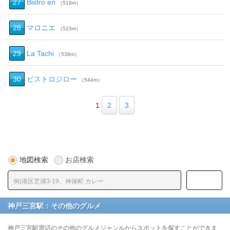
27
Bistro en
（518m）
28
マロニエ
（523m）
29
La Tachi
（538m）
30
ビストロジロー
（544m）
1
2
3
地図検索
お店検索
神戸三宮駅：その他のグルメ
神戸三宮駅周辺のその他のグルメジャンルからスポットを探すことができま