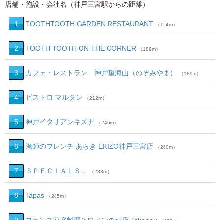
店舗・施設・会社名（神戸三宮駅からの距離）
1
TOOTHTOOTH GARDEN RESTAURANT
（154m）
2
TOOTH TOOTH ON THE CORNER
（189m）
3
カフェ・レストラン 神戸望海山（のぞみやま）
（189m）
4
ビストロ マルタン
（212m）
5
神戸イタリアンキズナ
（246m）
6
漁師のフレンチ あらき EKIZO神戸三宮店
（260m）
7
ＳＰＥＣＩＡＬＳ．
（283m）
8
Tapas
（285m）