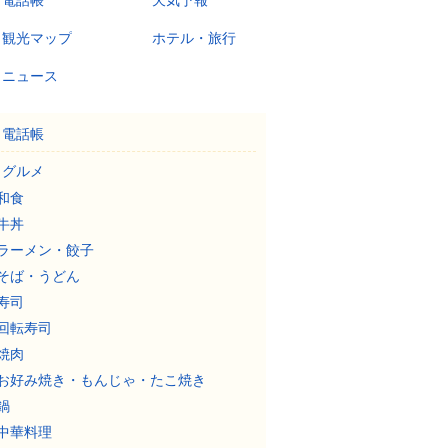
電話帳
天気予報
観光マップ
ホテル・旅行
ニュース
電話帳
グルメ
和食
牛丼
ラーメン・餃子
そば・うどん
寿司
回転寿司
焼肉
お好み焼き・もんじゃ・たこ焼き
鍋
中華料理