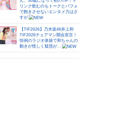
ん、30歳になって初のTIF！ド
リンク飲むのもトークとパフォ
で飽きさせないエンタメ力はさ
すが
【TIF2026】乃木坂46井上和
TIF2026チェアマン開会宣言！
恒例のラジオ体操で和ちゃんの
動きが怪しく疑惑が…