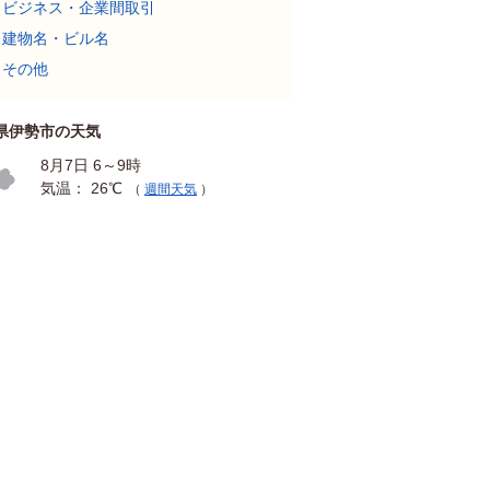
ビジネス・企業間取引
建物名・ビル名
その他
県伊勢市の天気
8月7日 6～9時
気温： 26℃
（
週間天気
）