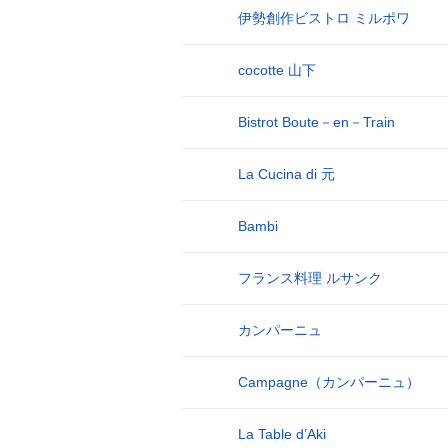
伊勢創作ビストロ ミルポワ
4
cocotte 山下
5
Bistrot Boute－en－Train
6
La Cucina di 元
7
Bambi
8
フランス料理 ルサンク
9
カンパーニュ
10
Campagne（カンパーニュ）
11
La Table d’Aki
12