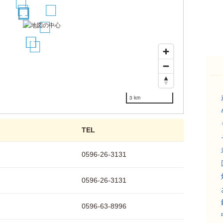
7
6
9
3
4
5
1
2
8
10
11
12
3 km
TEL
0596-26-3131
0596-26-3131
0596-63-8996