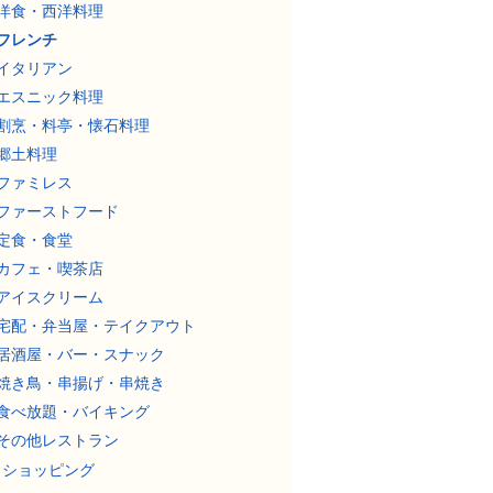
洋食・西洋料理
フレンチ
イタリアン
エスニック料理
割烹・料亭・懐石料理
郷土料理
ファミレス
ファーストフード
定食・食堂
カフェ・喫茶店
アイスクリーム
宅配・弁当屋・テイクアウト
居酒屋・バー・スナック
焼き鳥・串揚げ・串焼き
食べ放題・バイキング
その他レストラン
ショッピング