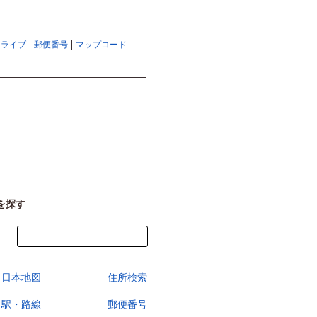
地図検索ならマピオントップ
ヘルプ
サイトマップ
ドライブ
郵便番号
マップコード
検索
を探す
今すぐ地図を見る
日本地図
住所検索
駅・路線
郵便番号