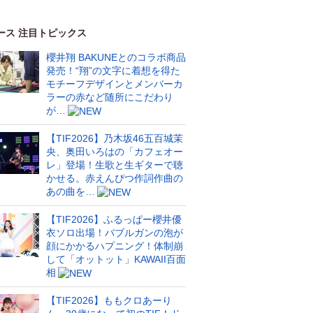
ース 注目トピックス
櫻井翔 BAKUNEとのコラボ商品
発売！“翔”の文字に着想を得た
モチーフデザインとメンバーカ
ラーの赤など随所にこだわり
が…
【TIF2026】乃木坂46五百城茉
央、奥田いろはの「カフェオー
レ」登場！生歌と生ギターで聴
かせる。赤えんぴつ作詞作曲の
あの曲を…
【TIF2026】ふるっぱー櫻井優
衣ソロ出場！バブルガンの泡が
顔にかかるハプニング！体制崩
して「オットット」KAWAII百面
相
【TIF2026】ももクロあーり