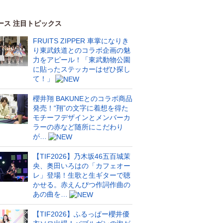
ース 注目トピックス
FRUITS ZIPPER 車掌になりき
り東武鉄道とのコラボ企画の魅
力をアピール！「東武動物公園
に貼ったステッカーはぜひ探し
て！」
櫻井翔 BAKUNEとのコラボ商品
発売！“翔”の文字に着想を得た
モチーフデザインとメンバーカ
ラーの赤など随所にこだわり
が…
【TIF2026】乃木坂46五百城茉
央、奥田いろはの「カフェオー
レ」登場！生歌と生ギターで聴
かせる。赤えんぴつ作詞作曲の
あの曲を…
【TIF2026】ふるっぱー櫻井優