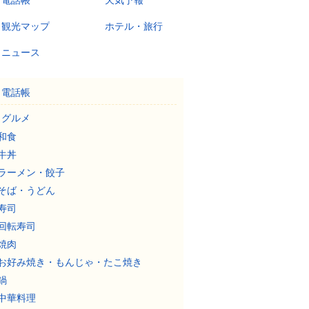
電話帳
天気予報
観光マップ
ホテル・旅行
ニュース
電話帳
グルメ
和食
牛丼
ラーメン・餃子
そば・うどん
寿司
回転寿司
焼肉
お好み焼き・もんじゃ・たこ焼き
鍋
中華料理