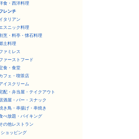
洋食・西洋料理
フレンチ
イタリアン
エスニック料理
割烹・料亭・懐石料理
郷土料理
ファミレス
ファーストフード
定食・食堂
カフェ・喫茶店
アイスクリーム
宅配・弁当屋・テイクアウト
居酒屋・バー・スナック
焼き鳥・串揚げ・串焼き
食べ放題・バイキング
その他レストラン
ショッピング