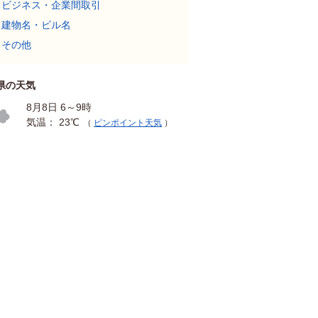
ビジネス・企業間取引
建物名・ビル名
その他
県の天気
8月8日 6～9時
気温： 23℃
（
ピンポイント天気
）