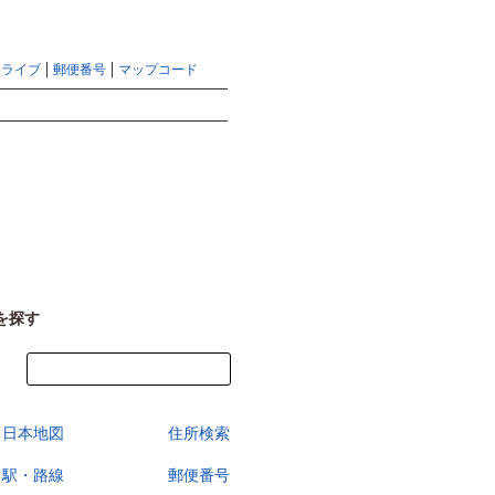
地図検索ならマピオントップ
ヘルプ
サイトマップ
ドライブ
郵便番号
マップコード
検索
を探す
今すぐ地図を見る
日本地図
住所検索
駅・路線
郵便番号