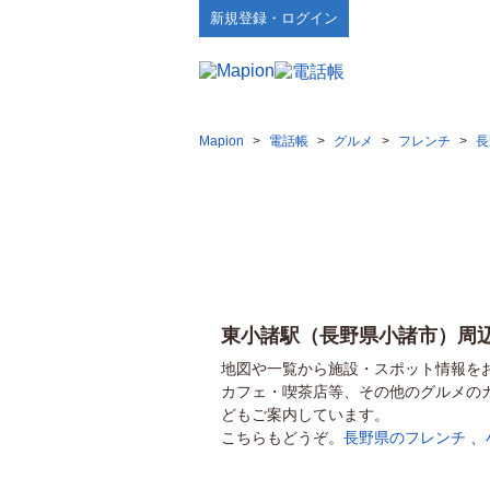
新規登録・ログイン
Mapion
>
電話帳
>
グルメ
>
フレンチ
>
長
東小諸駅（長野県小諸市）周
地図や一覧から施設・スポット情報を
カフェ・喫茶店等、その他のグルメの
どもご案内しています。
こちらもどうぞ。
長野県のフレンチ
、