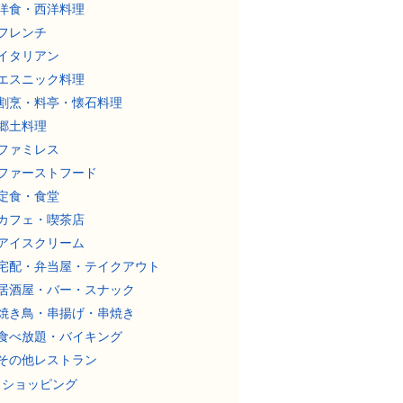
洋食・西洋料理
フレンチ
イタリアン
エスニック料理
割烹・料亭・懐石料理
郷土料理
ファミレス
ファーストフード
定食・食堂
カフェ・喫茶店
アイスクリーム
宅配・弁当屋・テイクアウト
居酒屋・バー・スナック
焼き鳥・串揚げ・串焼き
食べ放題・バイキング
その他レストラン
ショッピング