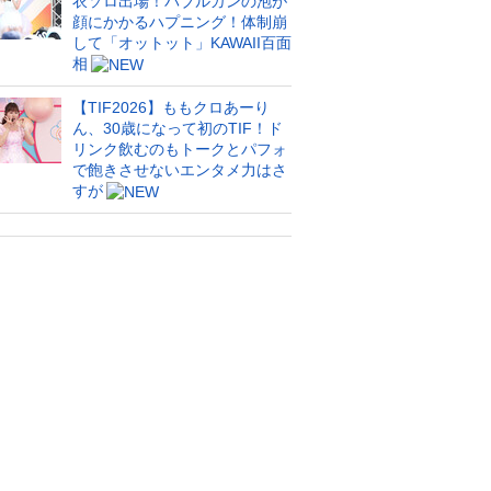
衣ソロ出場！バブルガンの泡が
顔にかかるハプニング！体制崩
して「オットット」KAWAII百面
相
【TIF2026】ももクロあーり
ん、30歳になって初のTIF！ド
リンク飲むのもトークとパフォ
で飽きさせないエンタメ力はさ
すが