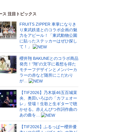
ース 注目トピックス
FRUITS ZIPPER 車掌になりき
り東武鉄道とのコラボ企画の魅
力をアピール！「東武動物公園
に貼ったステッカーはぜひ探し
て！」
櫻井翔 BAKUNEとのコラボ商品
発売！“翔”の文字に着想を得た
モチーフデザインとメンバーカ
ラーの赤など随所にこだわり
が…
【TIF2026】乃木坂46五百城茉
央、奥田いろはの「カフェオー
レ」登場！生歌と生ギターで聴
かせる。赤えんぴつ作詞作曲の
あの曲を…
【TIF2026】ふるっぱー櫻井優