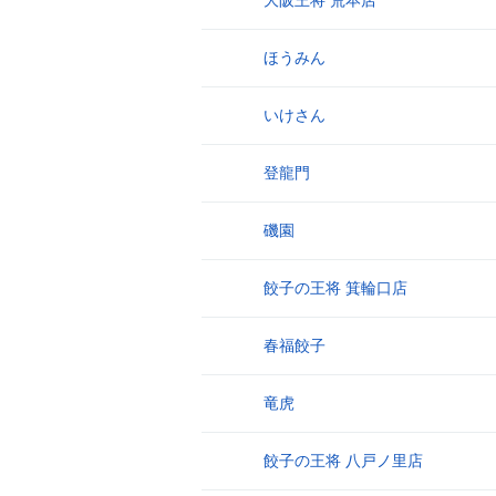
大阪王将 荒本店
1
ほうみん
2
いけさん
3
登龍門
4
磯園
5
餃子の王将 箕輪口店
6
春福餃子
7
竜虎
8
餃子の王将 八戸ノ里店
9