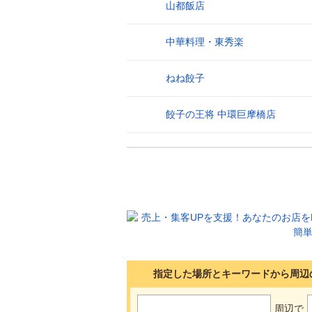
山都飯店
27
中華料理・東秀楽
28
ねね餃子
29
餃子の王将 中環巨摩橋店
30
指定した場所とキーワードから周辺
周辺で