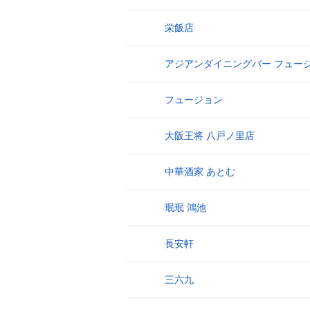
栄飯店
19
アジアンダイニングバー フュー
20
フュージョン
21
大阪王将 八戸ノ里店
22
中華酒家 あとむ
23
珉珉 鴻池
24
長安軒
25
三六九
26