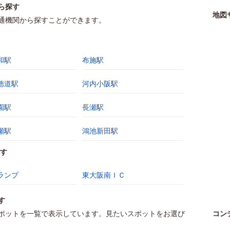
ら探す
地図
通機関から探すことができます。
和駅
布施駅
徳道駅
河内小阪駅
園駅
長瀬駅
瀬駅
鴻池新田駅
す
ランプ
東大阪南ＩＣ
す
ポットを一覧で表示しています。見たいスポットをお選び
コン