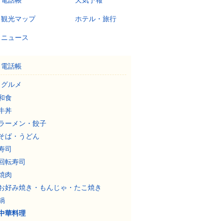
電話帳
天気予報
観光マップ
ホテル・旅行
ニュース
電話帳
グルメ
和食
牛丼
ラーメン・餃子
そば・うどん
寿司
回転寿司
焼肉
お好み焼き・もんじゃ・たこ焼き
鍋
中華料理