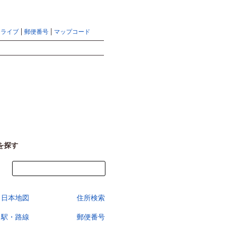
地図検索ならマピオントップ
ヘルプ
サイトマップ
ドライブ
郵便番号
マップコード
検索
を探す
今すぐ地図を見る
日本地図
住所検索
駅・路線
郵便番号