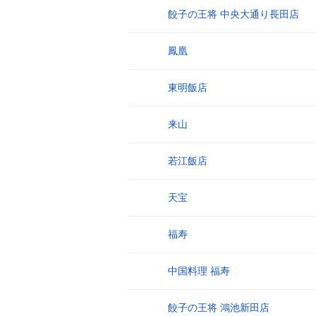
餃子の王将 中央大通り長田店
10
鳳凰
11
東明飯店
12
来山
13
若江飯店
14
天宝
15
福寿
16
中国料理 福寿
17
餃子の王将 鴻池新田店
18