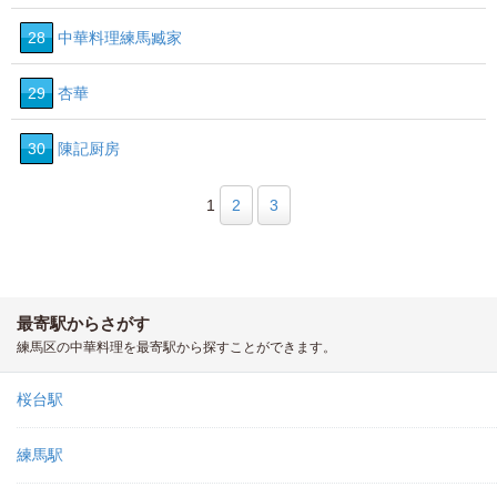
28
中華料理練馬臧家
29
杏華
30
陳記厨房
1
2
3
最寄駅からさがす
練馬区の中華料理を最寄駅から探すことができます。
桜台駅
練馬駅