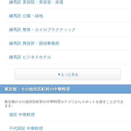
練馬区 美容院・美容室・床屋
練馬区 公園・緑地
練馬区 整体・カイロプラクティック
練馬区 興信所・探偵事務所
練馬区 ビジネスホテル
▼もっと見る
東京都：その他市区町村の中華料理
東京都のその他市区町村の中華料理カテゴリからスポットを探すことができ
ます。
港区 中華料理
千代田区 中華料理