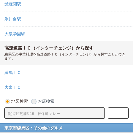
武蔵関駅
氷川台駅
大泉学園駅
高速道路ＩＣ（インターチェンジ）から探す
練馬区の中華料理を高速道路ＩＣ（インターチェンジ）から探すことができ
ます。
練馬ＩＣ
大泉ＩＣ
地図検索
お店検索
東京都練馬区：その他のグルメ