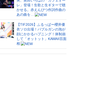
央、奥田いろはの「カフェオー
レ」登場！生歌と生ギターで聴
かせる。赤えんぴつ作詞作曲の
あの曲を…
【TIF2026】ふるっぱー櫻井優
衣ソロ出場！バブルガンの泡が
顔にかかるハプニング！体制崩
して「オットット」KAWAII百面
相