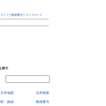
地図検索ならマピオントップ
ヘルプ
サイトマップ
ドライブ
郵便番号
マップコード
検索
を探す
今すぐ地図を見る
日本地図
住所検索
駅・路線
郵便番号