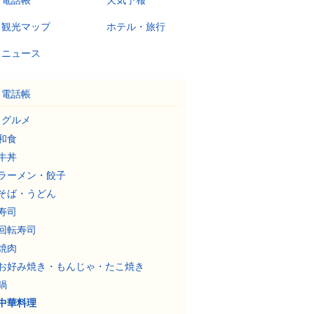
電話帳
天気予報
観光マップ
ホテル・旅行
ニュース
電話帳
グルメ
和食
牛丼
ラーメン・餃子
そば・うどん
寿司
回転寿司
焼肉
お好み焼き・もんじゃ・たこ焼き
鍋
中華料理