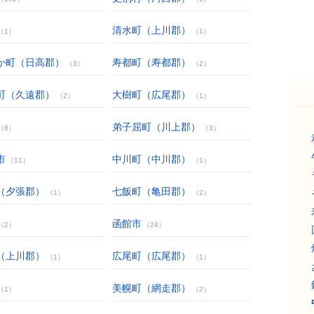
清水町（上川郡）
（1）
（1）
か町（日高郡）
寿都町（寿都郡）
（3）
（2）
町（久遠郡）
大樹町（広尾郡）
（2）
（1）
弟子屈町（川上郡）
（8）
（3）
市
中川町（中川郡）
（11）
（1）
（夕張郡）
七飯町（亀田郡）
（1）
（2）
函館市
（2）
（24）
（上川郡）
広尾町（広尾郡）
（1）
（1）
美幌町（網走郡）
（1）
（2）