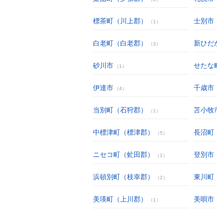
標茶町（川上郡）
士別市
（1）
白老町（白老郡）
新ひだ
（3）
砂川市
せたな
（1）
伊達市
千歳市
（4）
当別町（石狩郡）
苫小牧
（1）
中標津町（標津郡）
長沼町
（5）
ニセコ町（虻田郡）
登別市
（1）
浜頓別町（枝幸郡）
東川町
（2）
美瑛町（上川郡）
美唄市
（1）