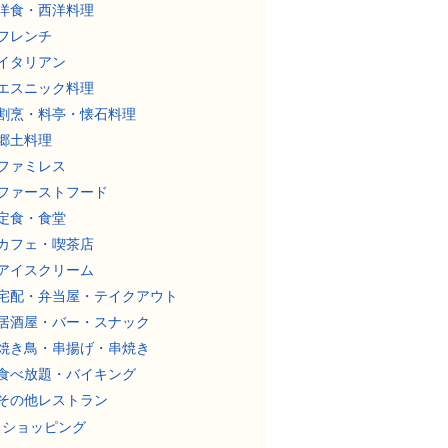
洋食・西洋料理
フレンチ
イタリアン
エスニック料理
割烹・料亭・懐石料理
郷土料理
ファミレス
ファーストフード
定食・食堂
カフェ・喫茶店
アイスクリーム
宅配・弁当屋・テイクアウト
居酒屋・バー・スナック
焼き鳥・串揚げ・串焼き
食べ放題・バイキング
その他レストラン
ショッピング