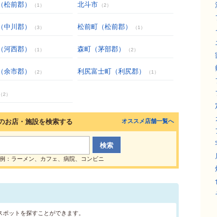
（松前郡）
北斗市
（1）
（2）
（中川郡）
松前町（松前郡）
（3）
（1）
（河西郡）
森町（茅部郡）
（1）
（2）
（余市郡）
利尻富士町（利尻郡）
（2）
（1）
（2）
のお店・施設を検索する
オススメ店舗一覧へ
例：ラーメン、カフェ、病院、コンビニ
スポットを探すことができます。