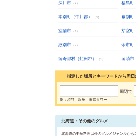
深川市
福島町
（2）
本別町（中川郡）
幕別町
（3）
室蘭市
芽室町
（4）
紋別市
余市町
（2）
留寿都村（虻田郡）
留萌市
（1）
指定した場所とキーワードから周辺
周辺で
例：渋谷、銀座、東京タワー
北海道：その他のグルメ
北海道の中華料理以外のグルメジャンルから