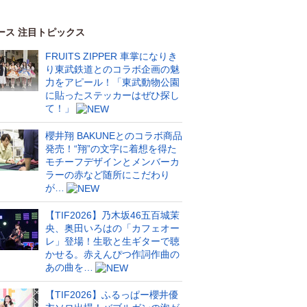
ース 注目トピックス
FRUITS ZIPPER 車掌になりき
り東武鉄道とのコラボ企画の魅
力をアピール！「東武動物公園
に貼ったステッカーはぜひ探し
て！」
櫻井翔 BAKUNEとのコラボ商品
発売！“翔”の文字に着想を得た
モチーフデザインとメンバーカ
ラーの赤など随所にこだわり
が…
【TIF2026】乃木坂46五百城茉
央、奥田いろはの「カフェオー
レ」登場！生歌と生ギターで聴
かせる。赤えんぴつ作詞作曲の
あの曲を…
【TIF2026】ふるっぱー櫻井優