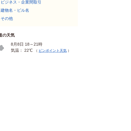
ビジネス・企業間取引
建物名・ビル名
その他
道の天気
8月8日 18～21時
気温： 22℃
（
ピンポイント天気
）