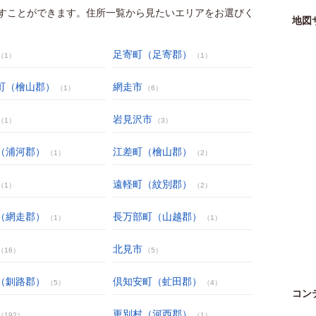
すことができます。住所一覧から見たいエリアをお選びく
地図
足寄町（足寄郡）
（1）
（1）
町（檜山郡）
網走市
（1）
（6）
岩見沢市
（1）
（3）
（浦河郡）
江差町（檜山郡）
（1）
（2）
遠軽町（紋別郡）
（1）
（2）
（網走郡）
長万部町（山越郡）
（1）
（1）
北見市
（16）
（5）
（釧路郡）
倶知安町（虻田郡）
（5）
（4）
コン
更別村（河西郡）
（192）
（1）