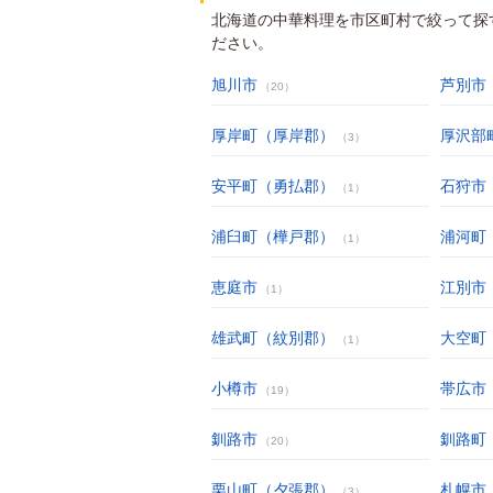
北海道の中華料理を市区町村で絞って探
ださい。
旭川市
芦別市
（20）
厚岸町（厚岸郡）
厚沢部
（3）
安平町（勇払郡）
石狩市
（1）
浦臼町（樺戸郡）
浦河町
（1）
恵庭市
江別市
（1）
雄武町（紋別郡）
大空町
（1）
小樽市
帯広市
（19）
釧路市
釧路町
（20）
栗山町（夕張郡）
札幌市
（3）