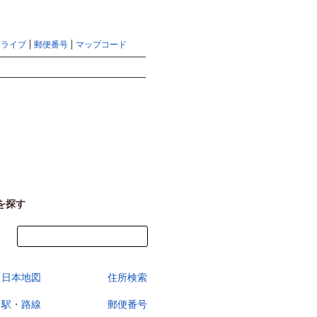
地図検索ならマピオントップ
ヘルプ
サイトマップ
ドライブ
郵便番号
マップコード
検索
を探す
今すぐ地図を見る
日本地図
住所検索
駅・路線
郵便番号