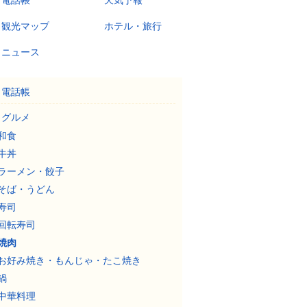
電話帳
天気予報
観光マップ
ホテル・旅行
ニュース
電話帳
グルメ
和食
牛丼
ラーメン・餃子
そば・うどん
寿司
回転寿司
焼肉
お好み焼き・もんじゃ・たこ焼き
鍋
中華料理