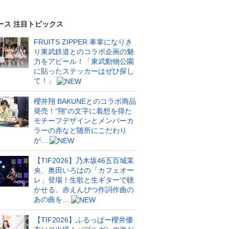
ース 注目トピックス
FRUITS ZIPPER 車掌になりき
り東武鉄道とのコラボ企画の魅
力をアピール！「東武動物公園
に貼ったステッカーはぜひ探し
て！」
櫻井翔 BAKUNEとのコラボ商品
発売！“翔”の文字に着想を得た
モチーフデザインとメンバーカ
ラーの赤など随所にこだわり
が…
【TIF2026】乃木坂46五百城茉
央、奥田いろはの「カフェオー
レ」登場！生歌と生ギターで聴
かせる。赤えんぴつ作詞作曲の
あの曲を…
【TIF2026】ふるっぱー櫻井優