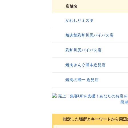
店舗名
かわしりミズキ
1
焼肉館彩炉川尻バイパス店
2
彩炉川尻バイパス店
3
焼肉きんぐ熊本近見店
4
焼肉の熊一 近見店
5
指定した場所とキーワードから周辺