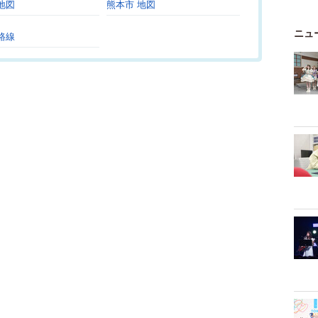
地図
熊本市 地図
ニュ
路線