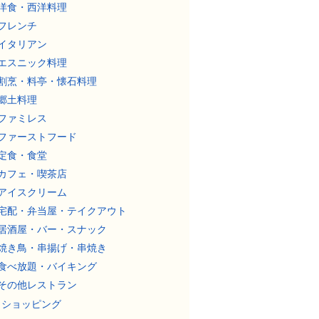
洋食・西洋料理
フレンチ
イタリアン
エスニック料理
割烹・料亭・懐石料理
郷土料理
ファミレス
ファーストフード
定食・食堂
カフェ・喫茶店
アイスクリーム
宅配・弁当屋・テイクアウト
居酒屋・バー・スナック
焼き鳥・串揚げ・串焼き
食べ放題・バイキング
その他レストラン
ショッピング