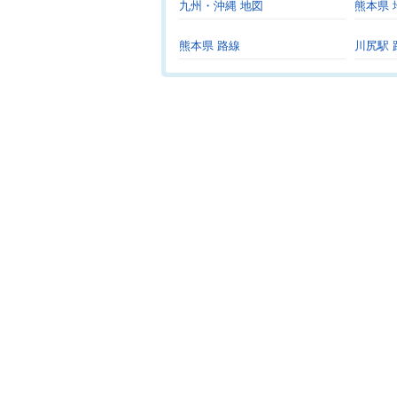
九州・沖縄 地図
熊本県 
熊本県 路線
川尻駅 