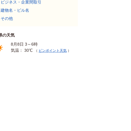
ビジネス・企業間取引
建物名・ビル名
その他
県の天気
8月8日 3～6時
気温： 30℃
（
ピンポイント天気
）