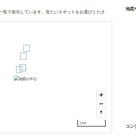
地図
一覧で表示しています。見たいスポットをお選びくださ
5
4
2
3
1
3 km
コン