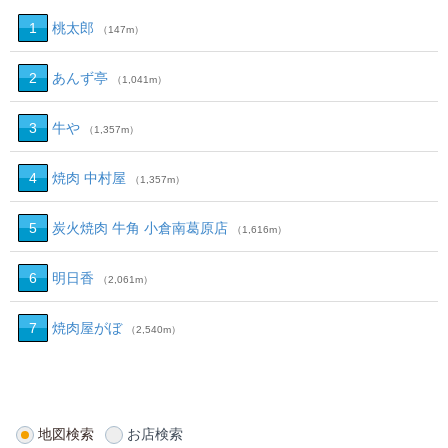
1
桃太郎
（147m）
2
あんず亭
（1,041m）
3
牛や
（1,357m）
4
焼肉 中村屋
（1,357m）
5
炭火焼肉 牛角 小倉南葛原店
（1,616m）
6
明日香
（2,061m）
7
焼肉屋がぼ
（2,540m）
地図検索
お店検索