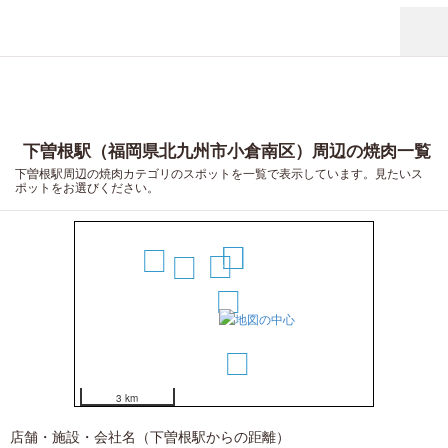
下曽根駅（福岡県北九州市小倉南区）周辺の焼肉一覧
下曽根駅周辺の焼肉カテゴリのスポットを一覧で表示しています。見たいス
ポットをお選びください。
3
4
7
2
5
1
6
3 km
店舗・施設・会社名（下曽根駅からの距離）