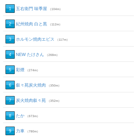
1
五右衛門 味季屋
（104m）
2
紀州焼肉 白と黒
（112m）
3
ホルモン焼肉エビス
（117m）
4
NEW たけさん
（268m）
5
彩煙
（274m）
6
叙々苑炭火焼肉
（350m）
7
炭火焼肉叙々苑
（352m）
8
たか
（673m）
9
力車
（780m）