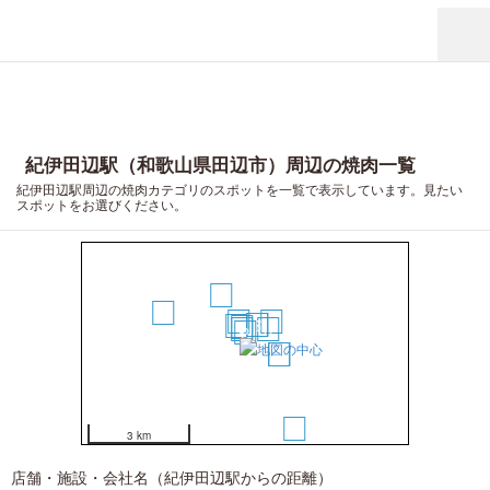
紀伊田辺駅（和歌山県田辺市）周辺の焼肉一覧
紀伊田辺駅周辺の焼肉カテゴリのスポットを一覧で表示しています。見たい
スポットをお選びください。
10
13
5
9
6
7
4
3
1
8
2
11
12
14
3 km
店舗・施設・会社名（紀伊田辺駅からの距離）