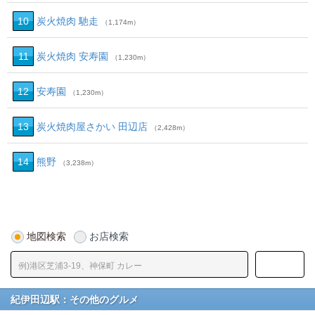
10
炭火焼肉 馳走
（1,174m）
11
炭火焼肉 安寿園
（1,230m）
12
安寿園
（1,230m）
13
炭火焼肉屋さかい 田辺店
（2,428m）
14
熊野
（3,238m）
地図検索
お店検索
紀伊田辺駅：その他のグルメ