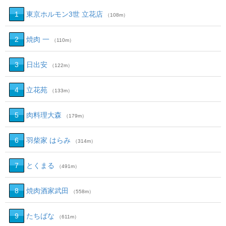
1
東京ホルモン3世 立花店
（108m）
2
焼肉 一
（110m）
3
日出安
（122m）
4
立花苑
（133m）
5
肉料理大森
（179m）
6
羽柴家 はらみ
（314m）
7
とくまる
（491m）
8
焼肉酒家武田
（558m）
9
たちばな
（611m）