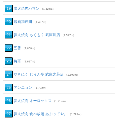
19
炭火焼肉ハマン
（1,426m）
20
焼肉加茂川
（1,497m）
21
炭火焼肉 もくもく 武庫川店
（1,597m）
22
五番
（1,608m）
23
将軍
（1,617m）
24
やきにく じゅん亭 武庫之荘店
（1,690m）
25
アンニョン
（1,702m）
26
炭火焼肉 オーロックス
（1,712m）
27
炭火焼肉 食べ放題 あぶってや。
（1,791m）