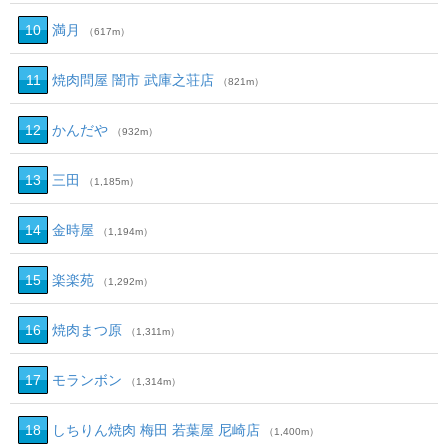
10
満月
（617m）
11
焼肉問屋 闇市 武庫之荘店
（821m）
12
かんだや
（932m）
13
三田
（1,185m）
14
金時屋
（1,194m）
15
楽楽苑
（1,292m）
16
焼肉まつ原
（1,311m）
17
モランボン
（1,314m）
18
しちりん焼肉 梅田 若葉屋 尼崎店
（1,400m）