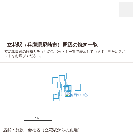
立花駅（兵庫県尼崎市）周辺の焼肉一覧
立花駅周辺の焼肉カテゴリのスポットを一覧で表示しています。見たいスポ
ットをお選びください。
19
15
13
20
11
8
16
6
14
2
4
5
1
3
10
12
9
7
17
18
3 km
店舗・施設・会社名（立花駅からの距離）