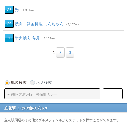
28
光
（1,951m）
29
焼肉・韓国料理 しんちゃん
（2,105m）
30
炭火焼肉 寿月
（2,167m）
1
2
3
地図検索
お店検索
立花駅：その他のグルメ
立花駅周辺のその他のグルメジャンルからスポットを探すことができます。