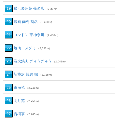
19
横浜慶州苑 菊名店
（2,387m）
20
焼肉 肉秀 菊名
（2,403m）
21
ヨンドン 東神奈川
（2,488m）
22
焼肉・メグミ
（2,632m）
23
炭火焼肉 ぎゅうぎゅう
（2,641m）
24
新横浜 焼肉 鐵
（2,728m）
25
東海苑
（2,741m）
26
明月苑
（2,758m）
27
杏樹亭
（2,905m）