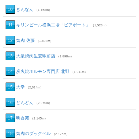
10
ぎんなん
（1,468m）
11
キリンビール横浜工場「ビアポート」
（1,520m）
12
焼肉 佐藤
（1,803m）
13
大衆焼肉生麦駅前店
（1,898m）
14
炭火焼ホルモン専門店 北野
（1,911m）
15
大幸
（2,014m）
16
どんどん
（2,070m）
17
明香苑
（2,145m）
18
焼肉のダックベル
（2,175m）