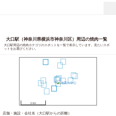
大口駅（神奈川県横浜市神奈川区）周辺の焼肉一覧
大口駅周辺の焼肉カテゴリのスポットを一覧で表示しています。見たいスポ
ットをお選びください。
15
19
20
10
13
16
1
2
3
4
12
11
5
18
6
14
7
8
9
17
3 km
店舗・施設・会社名（大口駅からの距離）