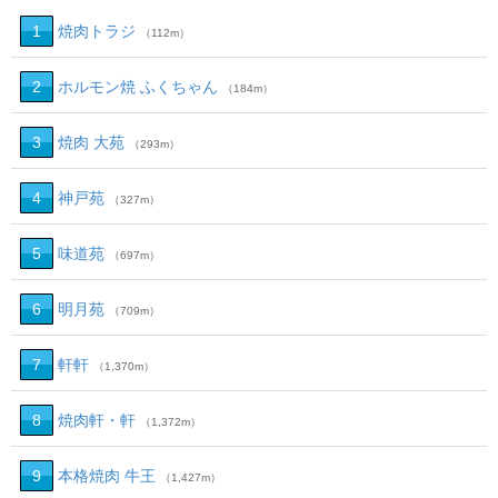
1
焼肉トラジ
（112m）
2
ホルモン焼 ふくちゃん
（184m）
3
焼肉 大苑
（293m）
4
神戸苑
（327m）
5
味道苑
（697m）
6
明月苑
（709m）
7
軒軒
（1,370m）
8
焼肉軒・軒
（1,372m）
9
本格焼肉 牛王
（1,427m）