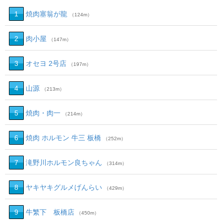
1
焼肉塞翁が龍
（124m）
2
肉小屋
（147m）
3
オセヨ 2号店
（197m）
4
山源
（213m）
5
焼肉・肉一
（214m）
6
焼肉 ホルモン 牛三 板橋
（252m）
7
滝野川ホルモン良ちゃん
（314m）
8
ヤキヤキグルメげんらい
（429m）
9
牛繁下 板橋店
（450m）