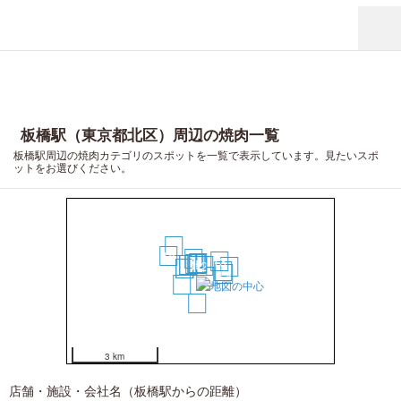
板橋駅（東京都北区）周辺の焼肉一覧
板橋駅周辺の焼肉カテゴリのスポットを一覧で表示しています。見たいスポ
ットをお選びください。
19
18
8
13
4
6
5
3
10
9
1
2
17
11
12
14
15
7
16
20
3 km
店舗・施設・会社名（板橋駅からの距離）