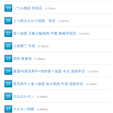
19
ソウル物語 仲宿店
（1,211m）
20
もつ焼きおかげ池袋 本店
（1,227m）
21
食べ放題 元氣七輪焼肉 牛繁 板橋仲宿店
（1,227m）
22
人世横丁 牛若
（1,311m）
23
焼肉 東峯苑
（1,354m）
24
厳選A5黒毛和牛×焼肉食べ放題 令火 池袋本店
（1,372m）
25
黒毛和牛と食べ放題 炭火焼肉 牛道 池袋本店
（1,376m）
26
大山ホルモン
（1,420m）
27
ホルモン焼柳
（1,445m）