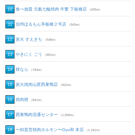
10
食べ放題 元氣七輪焼肉 牛繁 下板橋店
（455m）
11
信州ほるもん亭板橋２号店
（545m）
12
炭火 すえきち
（548m）
13
やきにく ごう
（681m）
14
韓なら
（793m）
15
炭火焼肉山星西巣鴨店
（822m）
16
焼肉燈
（841m）
17
西巣鴨肉流通センター
（1,006m）
18
〜卸直営焼肉ホルモン〜Gyu和 本店
（1,181m）