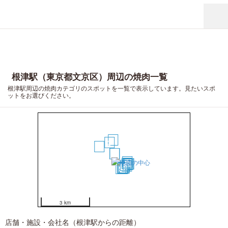
根津駅（東京都文京区）周辺の焼肉一覧
根津駅周辺の焼肉カテゴリのスポットを一覧で表示しています。見たいスポ
ットをお選びください。
4
3
5
1
2
6
7
12
19
20
15
8
16
10
13
11
17
18
9
14
3 km
店舗・施設・会社名（根津駅からの距離）