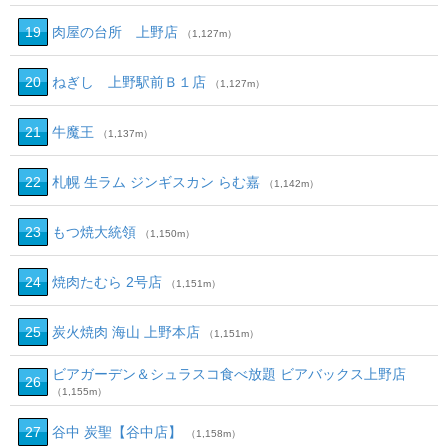
19
肉屋の台所 上野店
（1,127m）
20
ねぎし 上野駅前Ｂ１店
（1,127m）
21
牛魔王
（1,137m）
22
札幌 生ラム ジンギスカン らむ嘉
（1,142m）
23
もつ焼大統領
（1,150m）
24
焼肉たむら 2号店
（1,151m）
25
炭火焼肉 海山 上野本店
（1,151m）
ビアガーデン＆シュラスコ食べ放題 ビアバックス上野店
26
（1,155m）
27
谷中 炭聖【谷中店】
（1,158m）