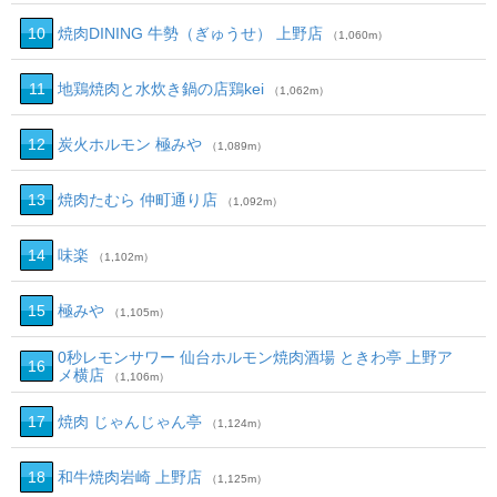
10
焼肉DINING 牛勢（ぎゅうせ） 上野店
（1,060m）
11
地鶏焼肉と水炊き鍋の店鶏kei
（1,062m）
12
炭火ホルモン 極みや
（1,089m）
13
焼肉たむら 仲町通り店
（1,092m）
14
味楽
（1,102m）
15
極みや
（1,105m）
0秒レモンサワー 仙台ホルモン焼肉酒場 ときわ亭 上野ア
16
メ横店
（1,106m）
17
焼肉 じゃんじゃん亭
（1,124m）
18
和牛焼肉岩崎 上野店
（1,125m）