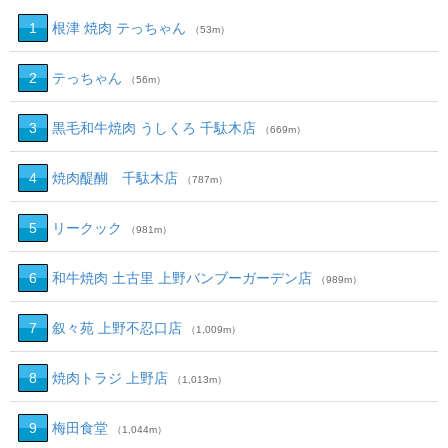
1
根津 焼肉 テっちゃん
（53m）
2
テっちゃん
（56m）
3
黒毛和牛焼肉 うしくろ 千駄木店
（669m）
4
焼肉醍醐 千駄木店
（787m）
5
リークック
（981m）
6
和牛焼肉 土古里 上野バンブーガーデン店
（989m）
7
叙々苑 上野不忍口店
（1,009m）
8
焼肉トラジ 上野店
（1,013m）
9
梅田食堂
（1,044m）