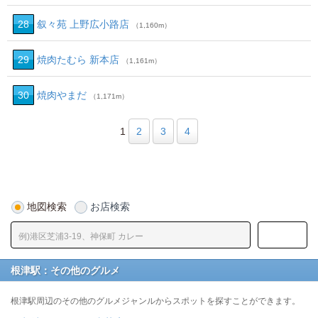
28
叙々苑 上野広小路店
（1,160m）
29
焼肉たむら 新本店
（1,161m）
30
焼肉やまだ
（1,171m）
1
2
3
4
地図検索
お店検索
根津駅：その他のグルメ
根津駅周辺のその他のグルメジャンルからスポットを探すことができます。