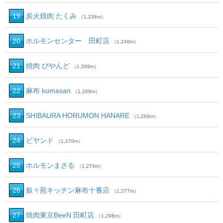
19
炭火焼肉 たくみ
（1,234m）
20
ホルモンセンター 田町店
（1,248m）
21
焼肉 びやんど
（1,269m）
22
麻布 kumasan
（1,269m）
23
SHIBAURA HORUMON HANARE
（1,269m）
24
ビヤンド
（1,270m）
25
ホルモンまさる
（1,274m）
26
叙々苑キッチン麻布十番店
（1,277m）
27
焼肉東京BeeN 田町店
（1,298m）