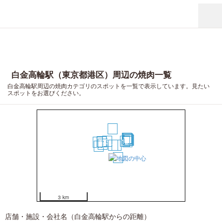
白金高輪駅（東京都港区）周辺の焼肉一覧
白金高輪駅周辺の焼肉カテゴリのスポットを一覧で表示しています。見たい
スポットをお選びください。
19
15
13
14
16
12
18
17
20
3
10
6
7
11
9
4
1
2
8
5
3 km
店舗・施設・会社名（白金高輪駅からの距離）