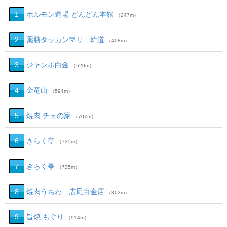
1
ホルモン道場 どんどん本館
（247m）
2
薬膳タッカンマリ 韓道
（408m）
3
ジャンボ白金
（520m）
4
金竜山
（594m）
5
焼肉 チェの家
（707m）
6
きらく亭
（735m）
7
きらく亭
（735m）
8
焼肉うちわ 広尾白金店
（803m）
9
旨焼 もぐり
（914m）