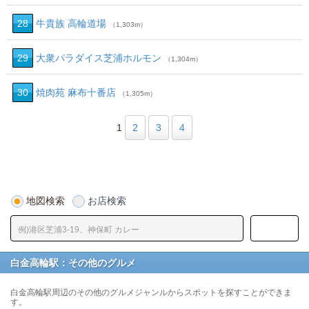
28
牛貴族 高輪道場
（1,303m）
29
大衆パラダイス芝浦ホルモン
（1,304m）
30
焼肉苑 麻布十番店
（1,305m）
1
2
3
4
地図検索
お店検索
白金高輪駅：その他のグルメ
白金高輪駅周辺のその他のグルメジャンルからスポットを探すことができま
す。