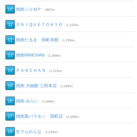
10
焼肉ＪＵＭＰ
（987m）
11
ＯＮＩＱＵＥＴＯＫＹＯ
（1,122m）
12
焼肉だるま 田町本館
（1,158m）
13
焼肉PANCHAN
（1,169m）
14
ＰＡＮＣＨＡＮ
（1,174m）
15
焼肉 大砲館 三田本店
（1,183m）
16
焼肉 みらい
（1,206m）
17
焼肉黒バラモン 田町店
（1,209m）
18
生ラムかんな
（1,215m）