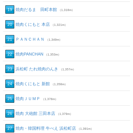
19
焼肉だるま 田町本館
（1,318m）
20
焼肉くにもと 本店
（1,321m）
21
ＰＡＮＣＨＡＮ
（1,349m）
22
焼肉PANCHAN
（1,353m）
23
浜松町 たれ焼肉のんき
（1,357m）
24
焼肉くにもと 新館
（1,358m）
25
焼肉ＪＵＭＰ
（1,378m）
26
焼肉 大砲館 三田本店
（1,379m）
27
焼肉・韓国料理 牛べえ 浜松町店
（1,391m）