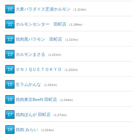
10
大衆パラダイス芝浦ホルモン
（1,114m）
11
ホルモンセンター 田町店
（1,196m）
12
焼肉黒バラモン 田町店
（1,215m）
13
ホルモンまさる
（1,221m）
14
ＯＮＩＱＵＥＴＯＫＹＯ
（1,222m）
15
生ラムかんな
（1,241m）
16
焼肉東京BeeN 田町店
（1,244m）
17
焼肉ぽんが 田町店
（1,274m）
18
焼肉 みらい
（1,314m）