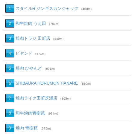
1
スタイルR ジンギスカンジャック
（400m）
2
和牛焼肉 うえ田
（753m）
3
焼肉トラジ 田町店
（849m）
4
ビヤンド
（871m）
5
焼肉 びやんど
（873m）
6
SHIBAURA HORUMON HANARE
（880m）
7
焼肉ライク田町芝浦店
（893m）
8
和牛焼肉青樹苑
（974m）
9
焼肉 青樹苑
（975m）