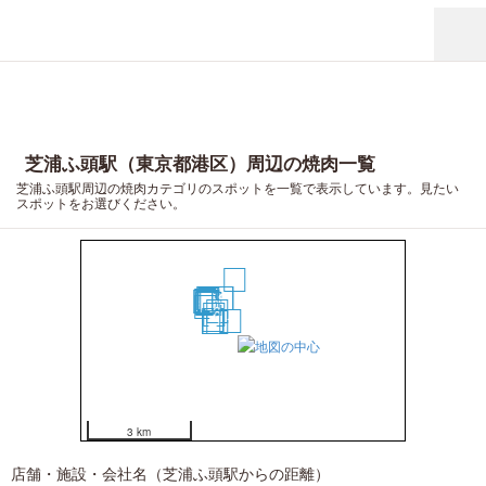
芝浦ふ頭駅（東京都港区）周辺の焼肉一覧
芝浦ふ頭駅周辺の焼肉カテゴリのスポットを一覧で表示しています。見たい
スポットをお選びください。
20
17
8
9
16
18
19
13
15
11
12
10
14
3
7
6
1
4
5
2
3 km
店舗・施設・会社名（芝浦ふ頭駅からの距離）