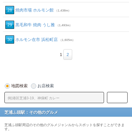
28
焼肉市場 ホルモン館
（1,438m）
29
黒毛和牛 焼肉 うし雅
（1,493m）
30
ホルモン在市 浜松町店
（1,605m）
1
2
地図検索
お店検索
芝浦ふ頭駅：その他のグルメ
芝浦ふ頭駅周辺のその他のグルメジャンルからスポットを探すことができま
す。