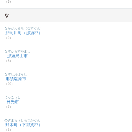
（5）
な
なかがわまち（なすぐん）
那珂川町（那須郡）
（2）
なすからすやまし
那須烏山市
（3）
なすしおばらし
那須塩原市
（20）
にっこうし
日光市
（7）
のぎまち（しもつがぐん）
野木町（下都賀郡）
（1）