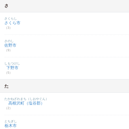
さ
さくらし
さくら市
（3）
さのし
佐野市
（9）
しもつけし
下野市
（5）
た
たかねざわまち（しおやぐん）
高根沢町（塩谷郡）
（2）
とちぎし
栃木市