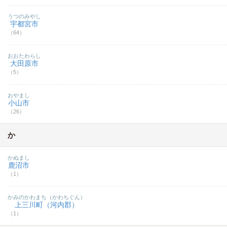
うつのみやし
宇都宮市
（64）
おおたわらし
大田原市
（5）
おやまし
小山市
（26）
か
かぬまし
鹿沼市
（1）
かみのかわまち（かわちぐん）
上三川町（河内郡）
（1）