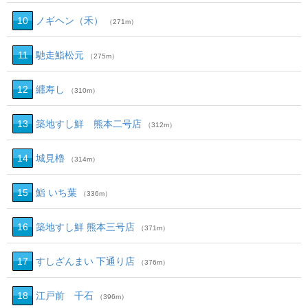
10
ノギヘン（禾）
（271m）
11
馳走鮨松元
（275m）
12
纒寿し
（310m）
13
築地すし鮮 熊本二号店
（312m）
14
城見櫓
（314m）
15
鮨 いち葉
（336m）
16
築地すし鮮 熊本三号店
（371m）
17
すしざんまい 下通り店
（376m）
18
江戸前 千石
（396m）