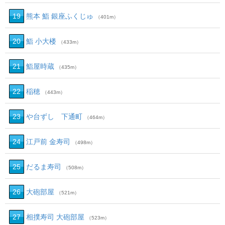
19
熊本 鮨 銀座ふくじゅ
（401m）
20
鮨 小大楼
（433m）
21
鮨屋時蔵
（435m）
22
稲穂
（443m）
23
や台ずし 下通町
（464m）
24
江戸前 金寿司
（498m）
25
だるま寿司
（508m）
26
大砲部屋
（521m）
27
相撲寿司 大砲部屋
（523m）