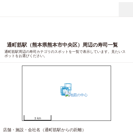
通町筋駅（熊本県熊本市中央区）周辺の寿司一覧
通町筋駅周辺の寿司カテゴリのスポットを一覧で表示しています。見たいス
ポットをお選びください。
10
15
14
2
1
6
7
8
9
3
4
5
11
13
18
19
17
12
20
16
3 km
店舗・施設・会社名（通町筋駅からの距離）