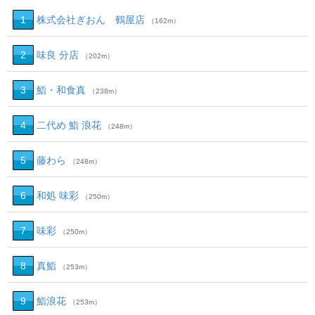
1
株式会社ぎおん 鶴屋店
（162m）
2
味良 分店
（202m）
3
鮨・和食真
（238m）
4
二代め 鮨 浪花
（248m）
5
藤わら
（248m）
6
和処 味彩
（250m）
7
味彩
（250m）
8
真鮨
（253m）
9
鮨浪花
（253m）