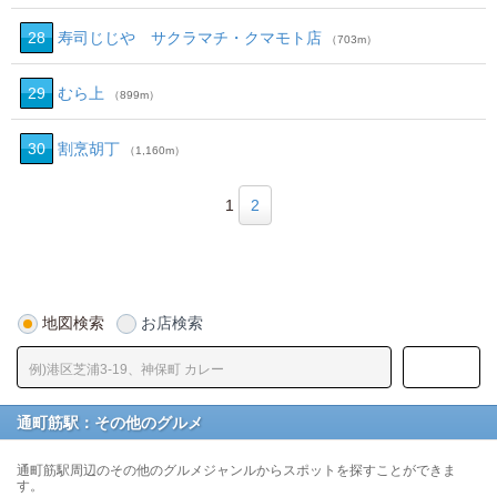
28
寿司じじや サクラマチ・クマモト店
（703m）
29
むら上
（899m）
30
割烹胡丁
（1,160m）
1
2
地図検索
お店検索
通町筋駅：その他のグルメ
通町筋駅周辺のその他のグルメジャンルからスポットを探すことができま
す。