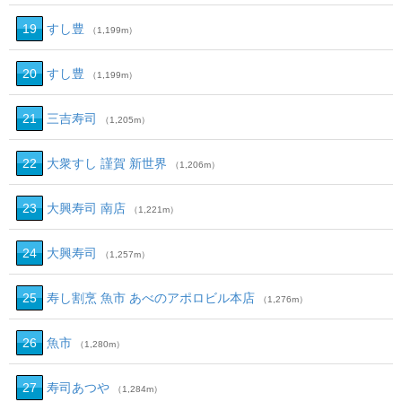
19
すし豊
（1,199m）
20
すし豊
（1,199m）
21
三吉寿司
（1,205m）
22
大衆すし 謹賀 新世界
（1,206m）
23
大興寿司 南店
（1,221m）
24
大興寿司
（1,257m）
25
寿し割烹 魚市 あべのアポロビル本店
（1,276m）
26
魚市
（1,280m）
27
寿司あつや
（1,284m）