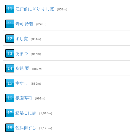
10
江戸前にぎり すし寛
（853m）
11
寿司 鈴若
（854m）
12
すし寛
（854m）
13
あまつ
（865m）
14
鮨処 要
（869m）
15
幸すし
（886m）
16
祇園寿司
（991m）
17
鮨処こに志
（1,018m）
18
佐兵衛すし
（1,198m）