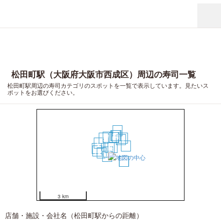
松田町駅（大阪府大阪市西成区）周辺の寿司一覧
松田町駅周辺の寿司カテゴリのスポットを一覧で表示しています。見たいス
ポットをお選びください。
18
10
12
14
7
6
8
17
11
9
16
1
2
15
13
3
5
4
19
20
3 km
店舗・施設・会社名（松田町駅からの距離）