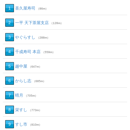
1
喜久屋寿司
（86m）
2
一平 天下茶屋支店
（128m）
3
やぐらすし
（288m）
4
千成寿司 本店
（559m）
5
越中屋
（647m）
6
からし志
（685m）
7
晴月
（705m）
8
栄すし
（773m）
9
すし市
（810m）