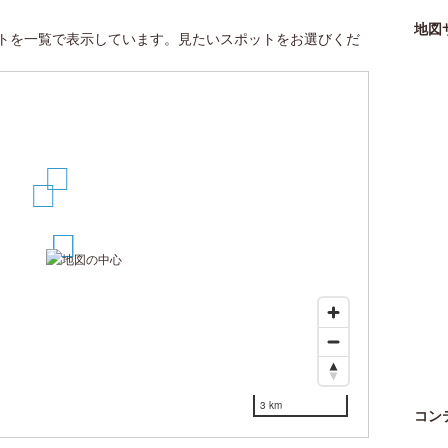
地図
トを一覧で表示しています。見たいスポットをお選びくだ
4
3
1
2
3 km
コン