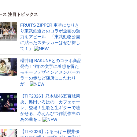
ース 注目トピックス
FRUITS ZIPPER 車掌になりき
り東武鉄道とのコラボ企画の魅
力をアピール！「東武動物公園
に貼ったステッカーはぜひ探し
て！」
櫻井翔 BAKUNEとのコラボ商品
発売！“翔”の文字に着想を得た
モチーフデザインとメンバーカ
ラーの赤など随所にこだわり
が…
【TIF2026】乃木坂46五百城茉
央、奥田いろはの「カフェオー
レ」登場！生歌と生ギターで聴
かせる。赤えんぴつ作詞作曲の
あの曲を…
【TIF2026】ふるっぱー櫻井優