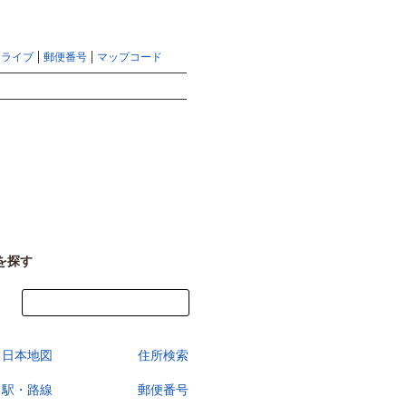
地図検索ならマピオントップ
ヘルプ
サイトマップ
ドライブ
郵便番号
マップコード
検索
を探す
今すぐ地図を見る
日本地図
住所検索
駅・路線
郵便番号