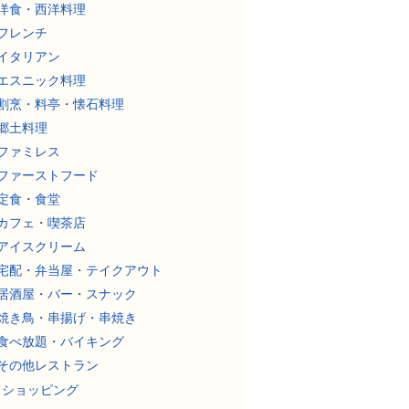
洋食・西洋料理
フレンチ
イタリアン
エスニック料理
割烹・料亭・懐石料理
郷土料理
ファミレス
ファーストフード
定食・食堂
カフェ・喫茶店
アイスクリーム
宅配・弁当屋・テイクアウト
居酒屋・バー・スナック
焼き鳥・串揚げ・串焼き
食べ放題・バイキング
その他レストラン
ショッピング