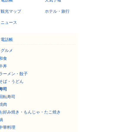
電話帳
天気予報
観光マップ
ホテル・旅行
ニュース
電話帳
グルメ
和食
牛丼
ラーメン・餃子
そば・うどん
寿司
回転寿司
焼肉
お好み焼き・もんじゃ・たこ焼き
鍋
中華料理