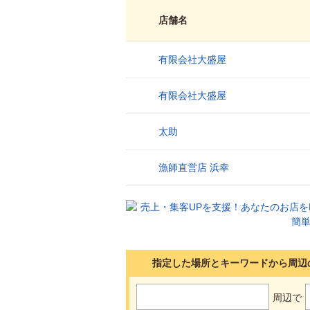
店舗名
有限会社大盛屋
1
有限会社大盛屋
2
太助
3
漁師直営店 浜幸
4
指定した場所とキーワードから周辺
周辺で