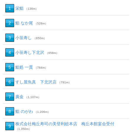
1
栄鮨
（136m）
2
鮨 なか尾
（528m）
3
小笹寿し
（650m）
4
小笹寿し下北沢
（658m）
5
鮨処 一貫
（784m）
6
すし屋魚真 下北沢店
（791m）
7
廣金
（1,107m）
8
鮨 のがわ
（1,206m）
株式会社梅丘寿司の美登利総本店 梅丘本館宴会受付
9
（1,350m）