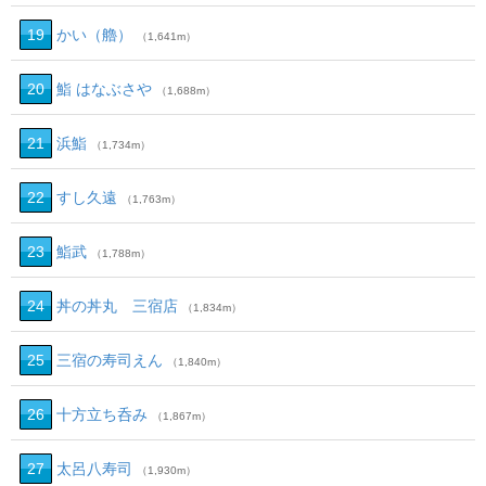
19
かい（艪）
（1,641m）
20
鮨 はなぶさや
（1,688m）
21
浜鮨
（1,734m）
22
すし久遠
（1,763m）
23
鮨武
（1,788m）
24
丼の丼丸 三宿店
（1,834m）
25
三宿の寿司えん
（1,840m）
26
十方立ち呑み
（1,867m）
27
太呂八寿司
（1,930m）