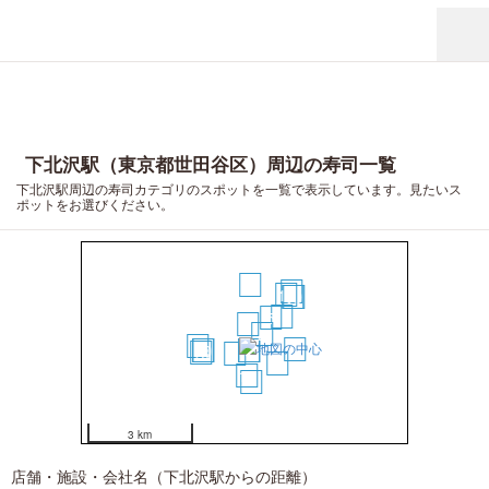
下北沢駅（東京都世田谷区）周辺の寿司一覧
下北沢駅周辺の寿司カテゴリのスポットを一覧で表示しています。見たいス
ポットをお選びください。
8
20
15
18
19
7
5
1
2
14
16
10
9
3
4
13
6
11
12
17
3 km
店舗・施設・会社名（下北沢駅からの距離）