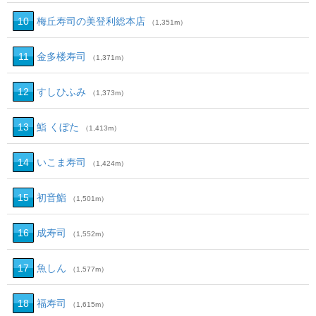
10
梅丘寿司の美登利総本店
（1,351m）
11
金多楼寿司
（1,371m）
12
すしひふみ
（1,373m）
13
鮨 くぼた
（1,413m）
14
いこま寿司
（1,424m）
15
初音鮨
（1,501m）
16
成寿司
（1,552m）
17
魚しん
（1,577m）
18
福寿司
（1,615m）