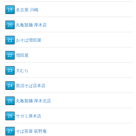
19
名古屋 川嶋
20
丸亀製麺 厚木店
21
おそば増田屋
22
増田屋
23
大むら
24
黒沼そば店本店
25
丸亀製麺 厚木北店
26
サガミ厚木店
27
そば茶屋 荻野庵