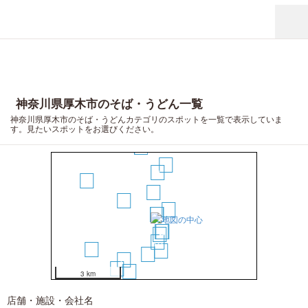
神奈川県厚木市のそば・うどん一覧
神奈川県厚木市のそば・うどんカテゴリのスポットを一覧で表示していま
す。見たいスポットをお選びください。
20
14
11
9
17
3
8
4
1
2
5
6
7
10
19
12
13
15
18
16
3 km
店舗・施設・会社名