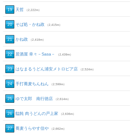
19
天哲
（2,222m）
20
そば処・かね政
（2,415m）
21
かね政
（2,418m）
22
居酒屋 幸々－Sasa－
（2,439m）
23
はなまるうどん浦安メトロピア店
（2,524m）
24
手打蕎麦ちんねん
（2,599m）
25
ゆで太郎 南行徳店
（2,614m）
26
饂飩 肉うどんの戸上家
（2,636m）
27
蕎麦うらやす信や
（2,662m）