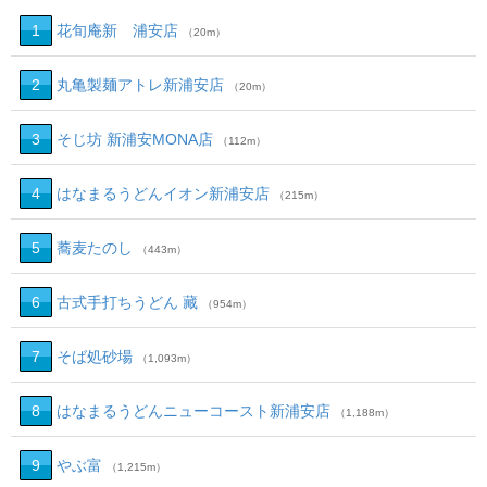
1
花旬庵新 浦安店
（20m）
2
丸亀製麺アトレ新浦安店
（20m）
3
そじ坊 新浦安MONA店
（112m）
4
はなまるうどんイオン新浦安店
（215m）
5
蕎麦たのし
（443m）
6
古式手打ちうどん 藏
（954m）
7
そば処砂場
（1,093m）
8
はなまるうどんニューコースト新浦安店
（1,188m）
9
やぶ富
（1,215m）