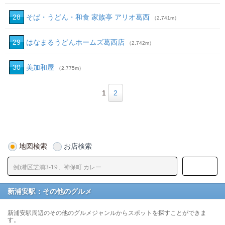
28
そば・うどん・和食 家族亭 アリオ葛西
（2,741m）
29
はなまるうどんホームズ葛西店
（2,742m）
30
美加和屋
（2,775m）
1
2
地図検索
お店検索
新浦安駅：その他のグルメ
新浦安駅周辺のその他のグルメジャンルからスポットを探すことができま
す。