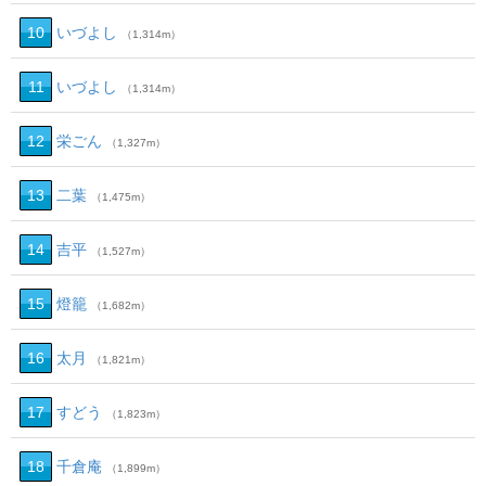
10
いづよし
（1,314m）
11
いづよし
（1,314m）
12
栄ごん
（1,327m）
13
二葉
（1,475m）
14
吉平
（1,527m）
15
燈籠
（1,682m）
16
太月
（1,821m）
17
すどう
（1,823m）
18
千倉庵
（1,899m）