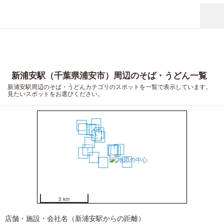
新浦安駅（千葉県浦安市）周辺のそば・うどん一覧
新浦安駅周辺のそば・うどんカテゴリのスポットを一覧で表示しています。
見たいスポットをお選びください。
18
20
19
16
15
12
10
11
7
13
5
14
1
2
3
4
17
9
8
6
3 km
店舗・施設・会社名（新浦安駅からの距離）