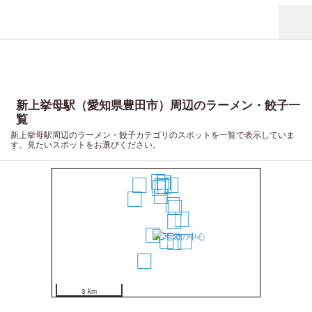
新上挙母駅（愛知県豊田市）周辺のラーメン・餃子一
覧
新上挙母駅周辺のラーメン・餃子カテゴリのスポットを一覧で表示していま
す。見たいスポットをお選びください。
19
16
17
18
20
15
12
13
11
8
9
5
4
6
2
1
3
10
7
14
3 km