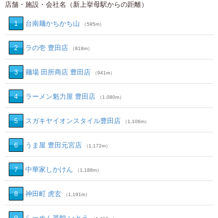
店舗・施設・会社名（新上挙母駅からの距離）
1
台南麺かちかち山
（595m）
2
ラの壱 豊田店
（818m）
3
麺場 田所商店 豊田店
（941m）
4
ラーメン魁力屋 豊田店
（1,080m）
5
スガキヤイオンスタイル豊田店
（1,106m）
6
うま屋 豊田元宮店
（1,172m）
7
中華家しかけん
（1,188m）
8
神田町 虎玄
（1,191m）