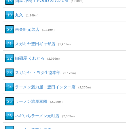
18
麺屋 小松 T-FOOD STADIUM
（1,838m）
19
丸久
（1,849m）
20
来楽軒兄弟店
（1,849m）
21
スガキヤ豊田ギャザ店
（1,951m）
22
細麺屋 くわとろ
（2,056m）
23
スガキヤ トヨタ生協本部
（2,175m）
24
ラーメン魁力屋 豊田インター店
（2,205m）
25
ラーメン濃厚軍団
（2,280m）
26
ネギいちラーメン元町店
（2,383m）