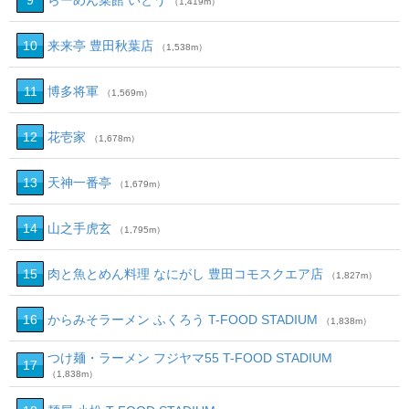
9
らーめん菜館 いとう
（1,419m）
10
来来亭 豊田秋葉店
（1,538m）
11
博多将軍
（1,569m）
12
花壱家
（1,678m）
13
天神一番亭
（1,679m）
14
山之手虎玄
（1,795m）
15
肉と魚とめん料理 なにがし 豊田コモスクエア店
（1,827m）
16
からみそラーメン ふくろう T-FOOD STADIUM
（1,838m）
つけ麺・ラーメン フジヤマ55 T-FOOD STADIUM
17
（1,838m）