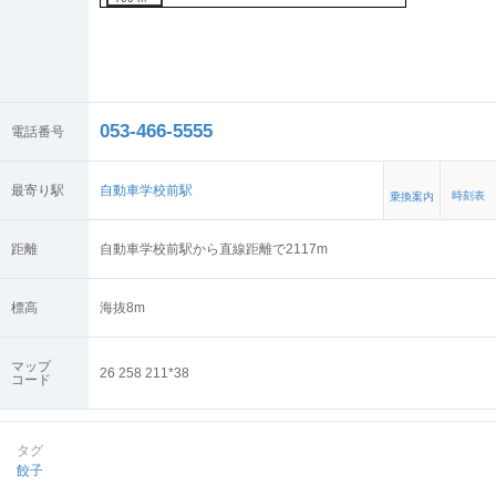
053-466-5555
電話番号
最寄り駅
自動車学校前駅
時刻表
乗換案内
距離
自動車学校前駅から直線距離で2117m
標高
海抜
8
m
マップ
26 258 211*38
コード
タグ
餃子