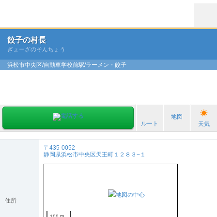
餃子の村長
ぎょーざのそんちょう
浜松市中央区/自動車学校前駅/ラーメン・餃子
地図
ルート
天気
〒435-0052
静岡県浜松市中央区天王町１２８３−１
住所
100 m