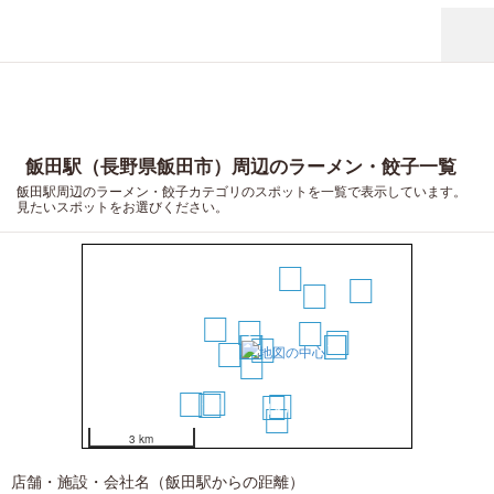
飯田駅（長野県飯田市）周辺のラーメン・餃子一覧
飯田駅周辺のラーメン・餃子カテゴリのスポットを一覧で表示しています。
見たいスポットをお選びください。
9
20
10
6
1
8
17
2
3
15
16
4
5
7
11
18
14
13
12
19
3 km
店舗・施設・会社名（飯田駅からの距離）