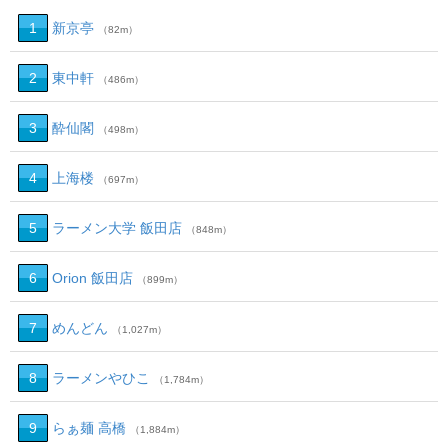
1
新京亭
（82m）
2
東中軒
（486m）
3
酔仙閣
（498m）
4
上海楼
（697m）
5
ラーメン大学 飯田店
（848m）
6
Orion 飯田店
（899m）
7
めんどん
（1,027m）
8
ラーメンやひこ
（1,784m）
9
らぁ麺 高橋
（1,884m）