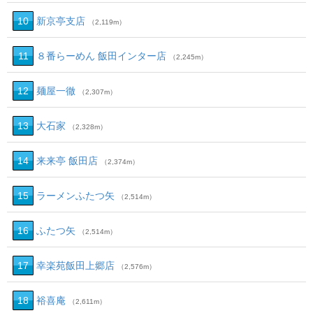
10
新京亭支店
（2,119m）
11
８番らーめん 飯田インター店
（2,245m）
12
麺屋一徹
（2,307m）
13
大石家
（2,328m）
14
来来亭 飯田店
（2,374m）
15
ラーメンふたつ矢
（2,514m）
16
ふたつ矢
（2,514m）
17
幸楽苑飯田上郷店
（2,576m）
18
裕喜庵
（2,611m）