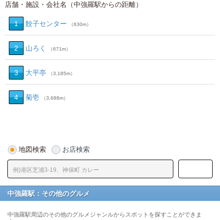
店舗・施設・会社名（中強羅駅からの距離）
1
餃子センター
（630m）
2
山ろく
（671m）
3
大平亭
（3,185m）
4
菊壱
（3,688m）
地図検索
お店検索
中強羅駅：その他のグルメ
中強羅駅周辺のその他のグルメジャンルからスポットを探すことができま