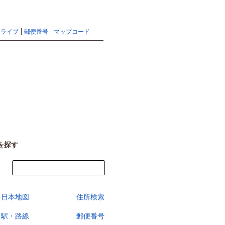
地図検索ならマピオントップ
ヘルプ
サイトマップ
ドライブ
郵便番号
マップコード
検索
を探す
今すぐ地図を見る
日本地図
住所検索
駅・路線
郵便番号