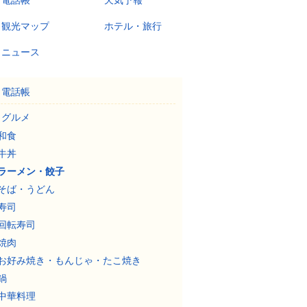
電話帳
天気予報
観光マップ
ホテル・旅行
ニュース
電話帳
グルメ
和食
牛丼
ラーメン・餃子
そば・うどん
寿司
回転寿司
焼肉
お好み焼き・もんじゃ・たこ焼き
鍋
中華料理