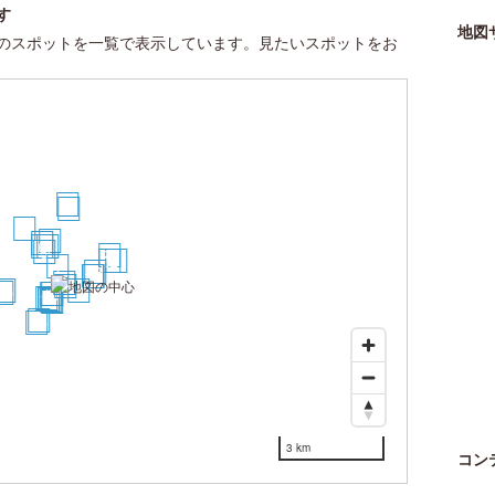
す
地図
のスポットを一覧で表示しています。見たいスポットをお
30
25
21
7
8
6
4
3
23
22
27
1
20
17
18
19
2
5
26
11
29
10
9
12
13
14
15
16
24
28
3 km
コン