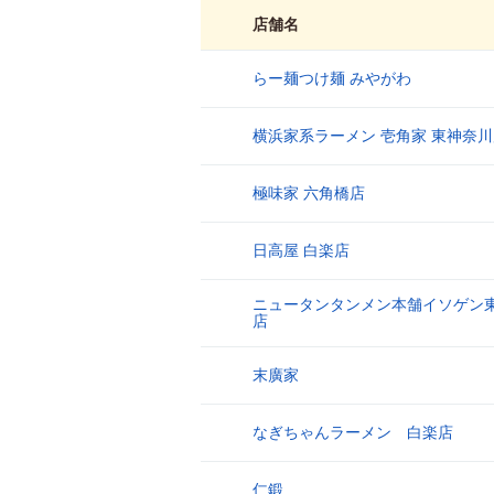
店舗名
らー麺つけ麺 みやがわ
1
横浜家系ラーメン 壱角家 東神奈
2
極味家 六角橋店
3
日高屋 白楽店
4
ニュータンタンメン本舗イソゲン
5
店
末廣家
6
なぎちゃんラーメン 白楽店
7
仁鍛
8