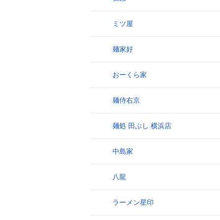
ミツ屋
9
麺家好
10
おーくら家
11
麺侍右京
12
麺処 田ぶし 横浜店
13
中島家
14
八龍
15
ラーメン星印
16