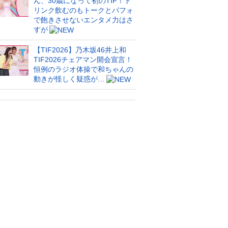
ん、30歳になって初のTIF！ド
リンク飲むのもトークとパフォ
で飽きさせないエンタメ力はさ
すが
【TIF2026】乃木坂46井上和
TIF2026チェアマン開会宣言！
恒例のラジオ体操で和ちゃんの
動きが怪しく疑惑が…