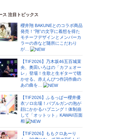
ース 注目トピックス
櫻井翔 BAKUNEとのコラボ商品
発売！“翔”の文字に着想を得た
モチーフデザインとメンバーカ
ラーの赤など随所にこだわり
が…
【TIF2026】乃木坂46五百城茉
央、奥田いろはの「カフェオー
レ」登場！生歌と生ギターで聴
かせる。赤えんぴつ作詞作曲の
あの曲を…
【TIF2026】ふるっぱー櫻井優
衣ソロ出場！バブルガンの泡が
顔にかかるハプニング！体制崩
して「オットット」KAWAII百面
相
【TIF2026】ももクロあーり