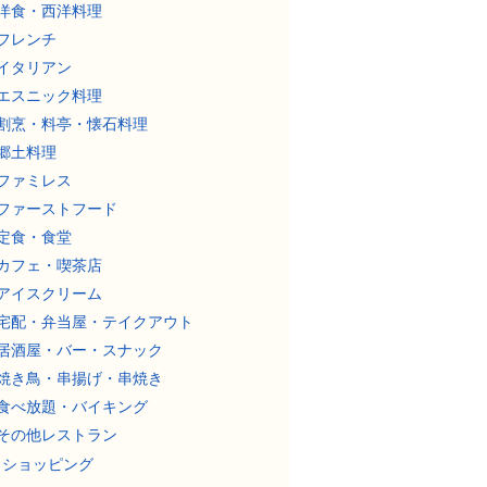
洋食・西洋料理
フレンチ
イタリアン
エスニック料理
割烹・料亭・懐石料理
郷土料理
ファミレス
ファーストフード
定食・食堂
カフェ・喫茶店
アイスクリーム
宅配・弁当屋・テイクアウト
居酒屋・バー・スナック
焼き鳥・串揚げ・串焼き
食べ放題・バイキング
その他レストラン
ショッピング