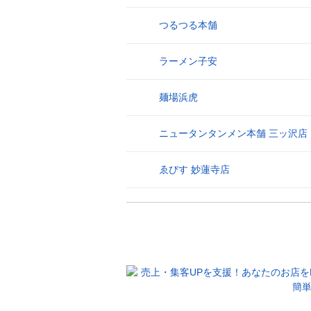
つるつる本舗
26
ラーメン子安
27
麺場浜虎
28
ニュータンタンメン本舗 三ッ沢店
29
ゑびす 妙蓮寺店
30