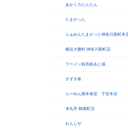
あかくろたんたん
17
たまがった
18
らぁめんたまがった神奈川新町本
19
横浜大勝軒 神奈川新町店
20
ラーメン処呑処あじ福
21
すずき家
22
らーめん橋本食堂 子安本店
23
本丸亭 鶴屋町店
24
れんじや
25