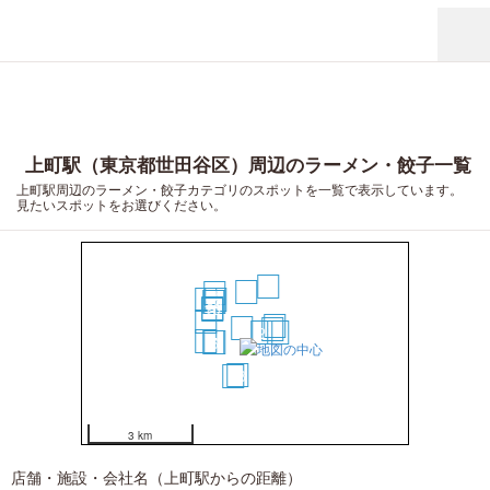
上町駅（東京都世田谷区）周辺のラーメン・餃子一覧
上町駅周辺のラーメン・餃子カテゴリのスポットを一覧で表示しています。
見たいスポットをお選びください。
17
8
16
19
14
13
12
10
9
11
4
1
3
2
5
15
7
6
18
20
3 km
店舗・施設・会社名（上町駅からの距離）