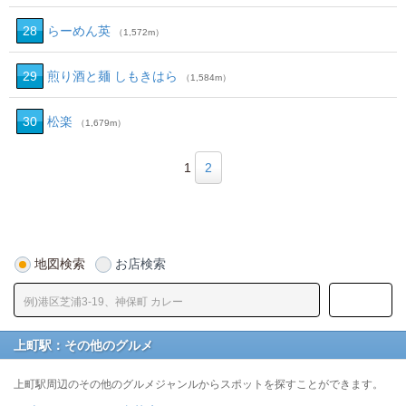
28
らーめん英
（1,572m）
29
煎り酒と麺 しもきはら
（1,584m）
30
松楽
（1,679m）
1
2
地図検索
お店検索
上町駅：その他のグルメ
上町駅周辺のその他のグルメジャンルからスポットを探すことができます。