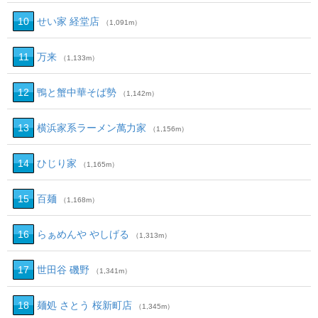
10
せい家 経堂店
（1,091m）
11
万来
（1,133m）
12
鴨と蟹中華そば勢
（1,142m）
13
横浜家系ラーメン萬力家
（1,156m）
14
ひじり家
（1,165m）
15
百麺
（1,168m）
16
らぁめんや やしげる
（1,313m）
17
世田谷 磯野
（1,341m）
18
麺処 さとう 桜新町店
（1,345m）