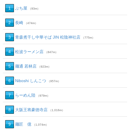
1
ぶち屋
（93m）
2
長崎
（474m）
3
青森煮干し中華そば JIN 松陰神社店
（775m）
4
松波ラーメン店
（847m）
5
麺通 若林店
（923m）
6
Niboshi しんこつ
（957m）
7
らーめん陸
（979m）
8
大阪王将豪徳寺店
（1,016m）
9
麺匠 億
（1,074m）