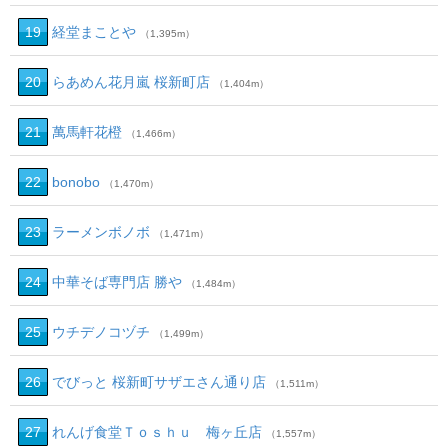
19
経堂まことや
（1,395m）
20
らあめん花月嵐 桜新町店
（1,404m）
21
萬馬軒花橙
（1,466m）
22
bonobo
（1,470m）
23
ラーメンボノボ
（1,471m）
24
中華そば専門店 勝や
（1,484m）
25
ウチデノコヅチ
（1,499m）
26
でびっと 桜新町サザエさん通り店
（1,511m）
27
れんげ食堂Ｔｏｓｈｕ 梅ヶ丘店
（1,557m）