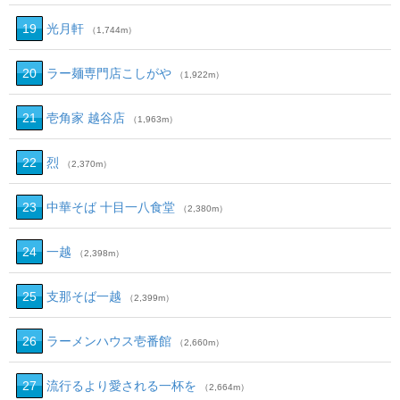
19
光月軒
（1,744m）
20
ラー麺専門店こしがや
（1,922m）
21
壱角家 越谷店
（1,963m）
22
烈
（2,370m）
23
中華そば 十目一八食堂
（2,380m）
24
一越
（2,398m）
25
支那そば一越
（2,399m）
26
ラーメンハウス壱番館
（2,660m）
27
流行るより愛される一杯を
（2,664m）