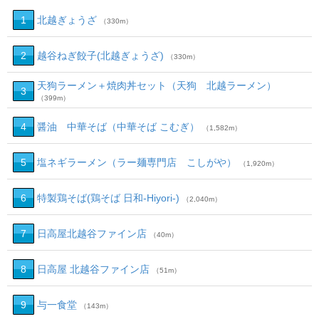
1
北越ぎょうざ
（330m）
2
越谷ねぎ餃子(北越ぎょうざ)
（330m）
天狗ラーメン＋焼肉丼セット（天狗 北越ラーメン）
3
（399m）
4
醤油 中華そば（中華そば こむぎ）
（1,582m）
5
塩ネギラーメン（ラー麺専門店 こしがや）
（1,920m）
6
特製鶏そば(鶏そば 日和-Hiyori-)
（2,040m）
7
日高屋北越谷ファイン店
（40m）
8
日高屋 北越谷ファイン店
（51m）
9
与一食堂
（143m）