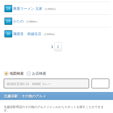
28
豚醤ラーメン 玉家
（2,852m）
29
かたの
（2,869m）
30
麺屋音 南越谷店
（2,940m）
1
2
地図検索
お店検索
北越谷駅：その他のグルメ
北越谷駅周辺のその他のグルメジャンルからスポットを探すことができま
す。