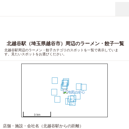
北越谷駅（埼玉県越谷市）周辺のラーメン・餃子一覧
北越谷駅周辺のラーメン・餃子カテゴリのスポットを一覧で表示していま
す。見たいスポットをお選びください。
11
10
3
1
2
8
7
15
6
9
12
19
4
13
14
16
17
18
20
5
3 km
店舗・施設・会社名（北越谷駅からの距離）