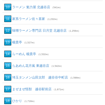
10
ラーメン 魁力屋 北越谷店
（541m）
11
家系ラーメン佐々喜家
（1,232m）
12
味噌ラーメン専門店 日月堂 北越谷店
（1,256m）
13
楊貴亭
（1,527m）
14
らーめん 楊貴亭
（1,532m）
15
らあめん花月嵐 東越谷店
（1,542m）
16
埼玉タンメン山田太郎 越谷谷中町店
（1,599m）
17
まぜまぜ怪獣 越谷駅前店
（1,671m）
18
ひかり
（1,718m）