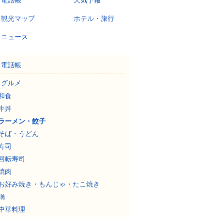
電話帳
天気予報
観光マップ
ホテル・旅行
ニュース
電話帳
グルメ
和食
牛丼
ラーメン・餃子
そば・うどん
寿司
回転寿司
焼肉
お好み焼き・もんじゃ・たこ焼き
鍋
中華料理