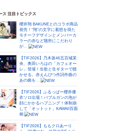
ース 注目トピックス
櫻井翔 BAKUNEとのコラボ商品
発売！“翔”の文字に着想を得た
モチーフデザインとメンバーカ
ラーの赤など随所にこだわり
が…
【TIF2026】乃木坂46五百城茉
央、奥田いろはの「カフェオー
レ」登場！生歌と生ギターで聴
かせる。赤えんぴつ作詞作曲の
あの曲を…
【TIF2026】ふるっぱー櫻井優
衣ソロ出場！バブルガンの泡が
顔にかかるハプニング！体制崩
して「オットット」KAWAII百面
相
【TIF2026】ももクロあーり