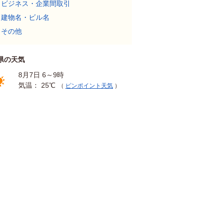
ビジネス・企業間取引
建物名・ビル名
その他
県の天気
8月7日 6～9時
気温： 25℃
（
ピンポイント天気
）