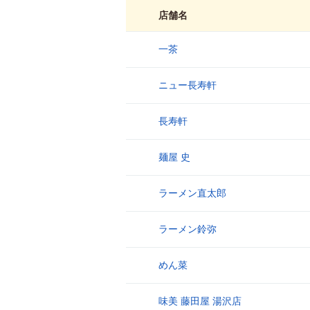
店舗名
一茶
1
ニュー長寿軒
2
長寿軒
3
麺屋 史
4
ラーメン直太郎
5
ラーメン鈴弥
6
めん菜
7
味美 藤田屋 湯沢店
8