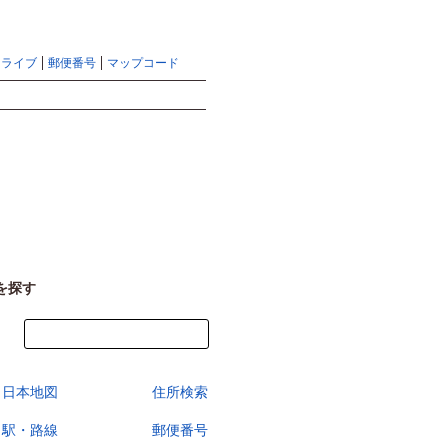
地図検索ならマピオントップ
ヘルプ
サイトマップ
ドライブ
郵便番号
マップコード
検索
を探す
今すぐ地図を見る
日本地図
住所検索
駅・路線
郵便番号