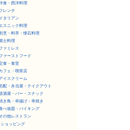
洋食・西洋料理
フレンチ
イタリアン
エスニック料理
割烹・料亭・懐石料理
郷土料理
ファミレス
ファーストフード
定食・食堂
カフェ・喫茶店
アイスクリーム
宅配・弁当屋・テイクアウト
居酒屋・バー・スナック
焼き鳥・串揚げ・串焼き
食べ放題・バイキング
その他レストラン
ショッピング