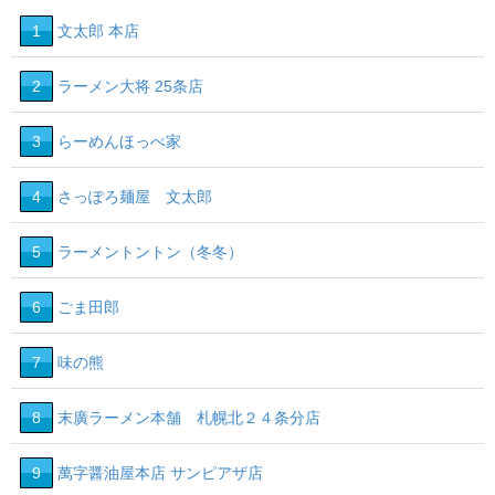
1
文太郎 本店
2
ラーメン大将 25条店
3
らーめんほっぺ家
4
さっぽろ麺屋 文太郎
5
ラーメントントン（冬冬）
6
ごま田郎
7
味の熊
8
末廣ラーメン本舗 札幌北２４条分店
9
萬字醤油屋本店 サンピアザ店