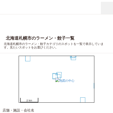
北海道札幌市のラーメン・餃子一覧
2
17
8
北海道札幌市のラーメン・餃子カテゴリのスポットを一覧で表示していま
す。見たいスポットをお選びください。
1
4
3
20
16
19
6
10
13
5
18
2 km
店舗・施設・会社名