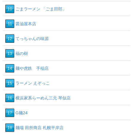
10
ごまラーメン 「ごま田郎」
11
醤油屋本店
12
てっちゃんの味源
13
福の樹
14
麺や虎鉄 手稲店
15
ラーメン えぞっこ
16
横浜家系らーめん三元 琴似店
17
G麺24
18
麺場 田所商店 札幌平岸店