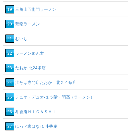
19
三角山五衛門ラーメン
20
荒龍ラーメン
21
むいち
22
ラーメンめん太
23
たおか 北24条店
24
油そば専門店たおか 北２４条店
25
デュオ・デュオ‐１５階・開高（ラーメン）
26
斗香庵ＨＩＧＡＳＨＩ
27
ほっぺ家はなれ 斗香庵