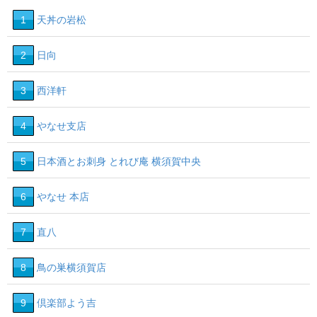
1
天丼の岩松
2
日向
3
西洋軒
4
やなせ支店
5
日本酒とお刺身 とれび庵 横須賀中央
6
やなせ 本店
7
直八
8
鳥の巣横須賀店
9
倶楽部よう吉