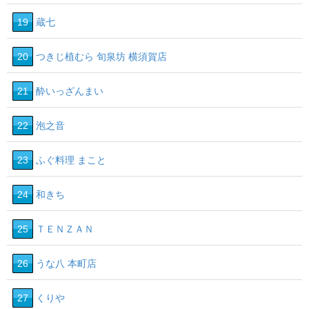
19
蔵七
20
つきじ植むら 旬泉坊 横須賀店
21
酔いっざんまい
22
泡之音
23
ふぐ料理 まこと
24
和きち
25
ＴＥＮＺＡＮ
26
うな八 本町店
27
くりや