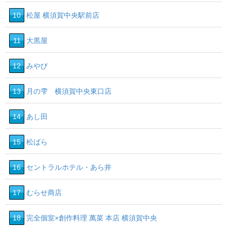
10
松屋 横須賀中央駅前店
11
大黒屋
12
みやび
13
月の雫 横須賀中央東口店
14
あし田
15
松ばら
16
セントラルホテル・あら井
17
むらせ商店
18
完全個室×創作料理 萬菜 本店 横須賀中央