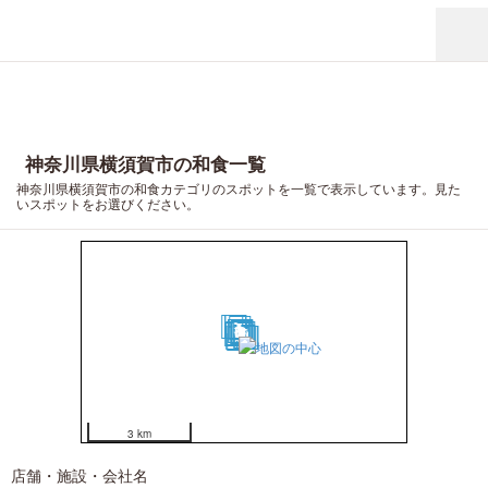
神奈川県横須賀市の和食一覧
神奈川県横須賀市の和食カテゴリのスポットを一覧で表示しています。見た
いスポットをお選びください。
18
11
9
1
6
8
2
3
13
4
7
5
16
10
12
20
15
14
17
19
3 km
店舗・施設・会社名