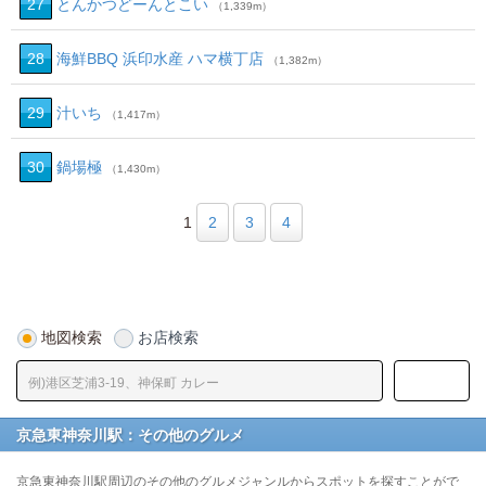
27
とんかつどーんとこい
（1,339m）
28
海鮮BBQ 浜印水産 ハマ横丁店
（1,382m）
29
汁いち
（1,417m）
30
鍋場極
（1,430m）
1
2
3
4
地図検索
お店検索
京急東神奈川駅：その他のグルメ
京急東神奈川駅周辺のその他のグルメジャンルからスポットを探すことがで