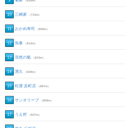
9
菊家
（654m）
10
三崎家
（715m）
11
おかめ寿司
（809m）
12
魚春
（814m）
13
浩然の氣
（823m）
14
濱久
（828m）
15
松屋 反町店
（897m）
16
サンオリーブ
（909m）
17
うえ村
（937m）