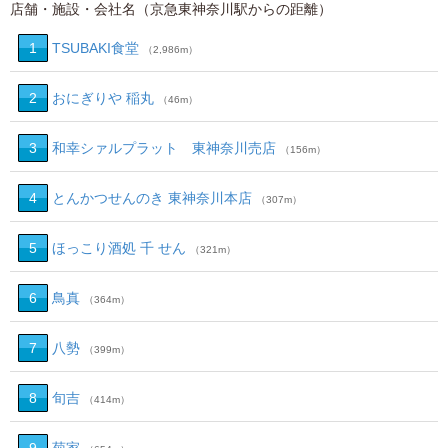
店舗・施設・会社名（京急東神奈川駅からの距離）
1
TSUBAKI食堂
（2,986m）
2
おにぎりや 稲丸
（46m）
3
和幸シァルプラット 東神奈川売店
（156m）
4
とんかつせんのき 東神奈川本店
（307m）
5
ほっこり酒処 千 せん
（321m）
6
鳥真
（364m）
7
八勢
（399m）
8
旬吉
（414m）