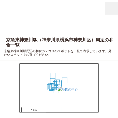
京急東神奈川駅（神奈川県横浜市神奈川区）周辺の和
食一覧
京急東神奈川駅周辺の和食カテゴリのスポットを一覧で表示しています。見
たいスポットをお選びください。
20
13
12
6
4
5
3
2
8
7
10
11
18
15
9
19
17
16
14
1
3 km