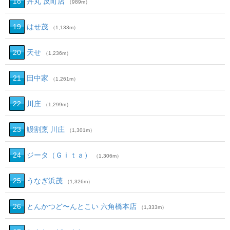
18
丼丸 反町店
（989m）
19
はせ茂
（1,133m）
20
天せ
（1,236m）
21
田中家
（1,261m）
22
川庄
（1,299m）
23
鰻割烹 川庄
（1,301m）
24
ジータ（Ｇｉｔａ）
（1,306m）
25
うなぎ浜茂
（1,326m）
26
とんかつど〜んとこい 六角橋本店
（1,333m）