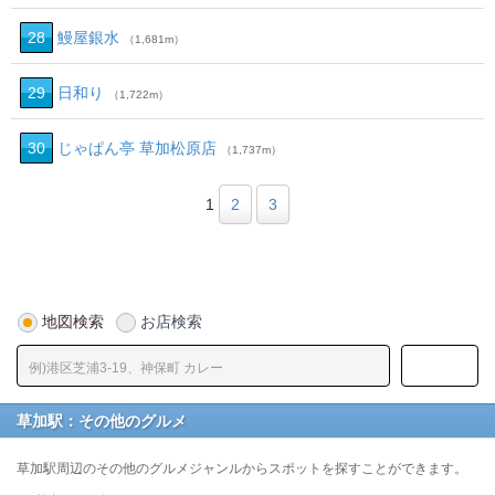
28
鰻屋銀水
（1,681m）
29
日和り
（1,722m）
30
じゃぱん亭 草加松原店
（1,737m）
1
2
3
地図検索
お店検索
草加駅：その他のグルメ
草加駅周辺のその他のグルメジャンルからスポットを探すことができます。