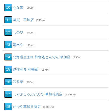
10
うな繁
（390m）
11
釜寅 草加店
（543m）
12
しのや
（550m）
13
清水や
（622m）
14
北海道生まれ 和食処とんでん 草加店
（950m）
15
創作和食 和香菜
（997m）
16
和香菜
（998m）
17
しゃぶしゃぶどん亭 草加花栗店
（1,039m）
18
かつや草加谷塚店
（1,061m）