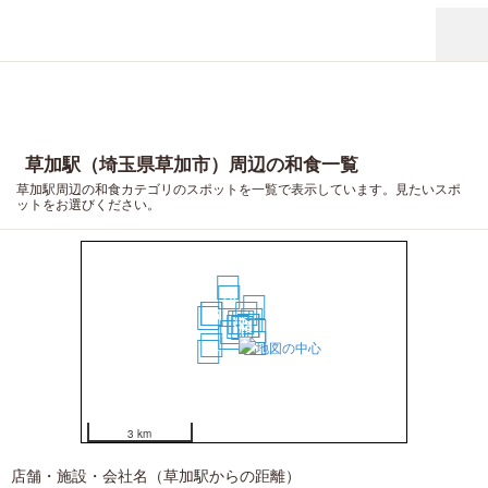
草加駅（埼玉県草加市）周辺の和食一覧
草加駅周辺の和食カテゴリのスポットを一覧で表示しています。見たいスポ
ットをお選びください。
19
14
13
15
16
10
17
7
5
2
3
4
6
1
8
9
11
12
18
20
3 km
店舗・施設・会社名（草加駅からの距離）