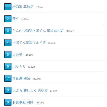
1
松乃家 草加店
（69m）
2
夢や
（113m）
3
とんかつ新宿さぼてん 草加丸井店
（123m）
4
さぼてん草加マルイ店
（127m）
5
太公登
（181m）
6
ポッキリ
（182m）
7
居食屋 朋泉
（282m）
8
天ぷら 和しょく 美やま
（327m）
9
お食事処 河陣
（389m）