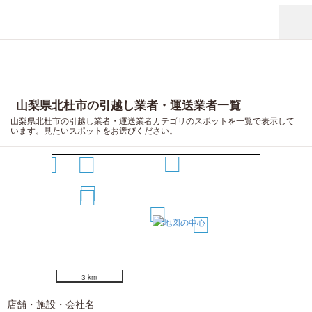
11
10
12
9
7
山梨県北杜市の引越し業者・運送業者一覧
山梨県北杜市の引越し業者・運送業者カテゴリのスポットを一覧で表示して
います。見たいスポットをお選びください。
2
8
6
5
4
1
3
3 km
店舗・施設・会社名