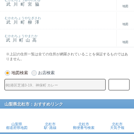
むかわちょうみやのわき
武川町宮脇
地図
むかわちょうやなぎさわ
武川町柳澤
地図
むかわちょうやまたか
武川町山高
地図
※上記の住所一覧は全ての住所が網羅されていることを保証するものではあ
りません。
地図検索
お店検索
山梨県北杜市：おすすめリンク
山梨県
北杜市
北杜市
北杜市
都道府県地図
駅･路線
郵便番号検索
天気予報