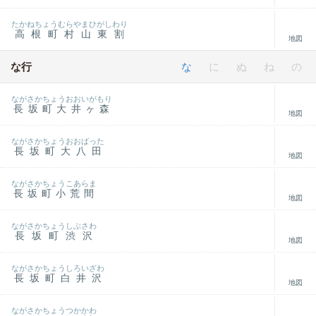
たかねちょうむらやまひがしわり
高根町村山東割
地図
な行
な
に
ぬ
ね
の
ながさかちょうおおいがもり
長坂町大井ヶ森
地図
ながさかちょうおおばった
長坂町大八田
地図
ながさかちょうこあらま
長坂町小荒間
地図
ながさかちょうしぶさわ
長坂町渋沢
地図
ながさかちょうしろいざわ
長坂町白井沢
地図
ながさかちょうつかかわ