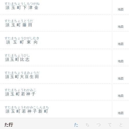
すたまちょうしもつがね
須玉町下津金
地図
すたまちょうとうだ
須玉町藤田
地図
すたまちょうひがしむき
須玉町東向
地図
すたまちょうひし
須玉町比志
地図
すたまちょうまみょうだ
須玉町大豆生田
地図
すたまちょうわかみこ
須玉町若神子
地図
すたまちょうわかみこしんまち
須玉町若神子新町
地図
た行
た
ち
つ
て
と