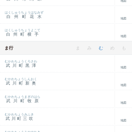
地図
はくしゅうちょうはなみず
白州町花水
地図
はくしゅうちょうよこて
白州町横手
地図
ま行
ま
み
む
め
も
むかわちょうくろさわ
武川町黒澤
地図
むかわちょうしんおく
武川町新奥
地図
むかわちょうまぎのはら
武川町牧原
地図
むかわちょうみふき
武川町三吹
地図