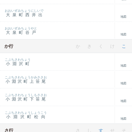
おおいずみちょうにしいで
大泉町西井出
地図
おおいずみちょうやと
大泉町谷戸
地図
か行
か
き
く
け
こ
こぶちさわちょう
小淵沢町
地図
こぶちさわちょうかみささお
小淵沢町上笹尾
地図
こぶちさわちょうしもささお
小淵沢町下笹尾
地図
こぶちさわちょうしょうこう
小淵沢町松向
地図
さ行
さ
し
す
せ
そ