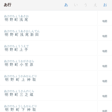
あ行
あ
い
う
え
お
あけのちょうあさお
明野町浅尾
地図
あけのちょうあさおしんでん
明野町浅尾新田
地図
あけのちょううえで
明野町上手
地図
あけのちょうおがさはら
明野町小笠原
地図
あけのちょうかみかんどり
明野町上神取
地図
あけのちょうさんのくら
明野町三之蔵
地図
あけのちょうしもかんどり
明野町下神取
地図