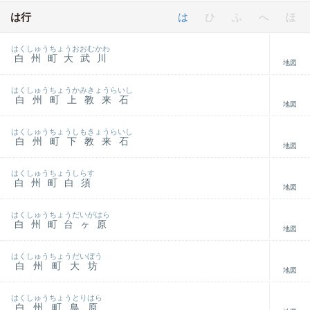
は行
は
ひ
ふ
へ
ほ
はくしゅうちょうおおむかわ
白州町大武川
地図
はくしゅうちょうかみきょうらいし
白州町上教来石
地図
はくしゅうちょうしもきょうらいし
白州町下教来石
地図
はくしゅうちょうしらす
白州町白須
地図
はくしゅうちょうだいがはら
白州町台ヶ原
地図
はくしゅうちょうだいぼう
白州町大坊
地図
はくしゅうちょうとりはら
白州町鳥原