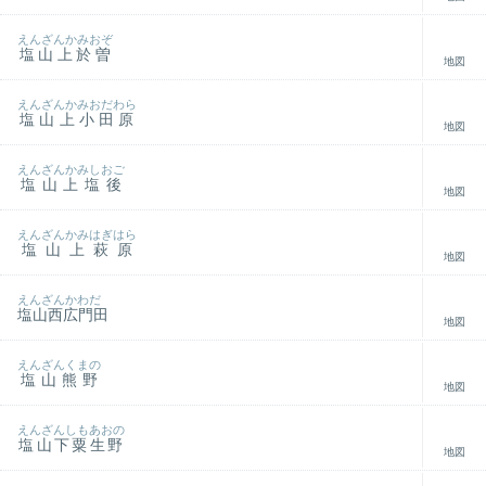
えんざんかみおぞ
塩山上於曽
地図
えんざんかみおだわら
塩山上小田原
地図
えんざんかみしおご
塩山上塩後
地図
えんざんかみはぎはら
塩山上萩原
地図
えんざんかわだ
塩山西広門田
地図
えんざんくまの
塩山熊野
地図
えんざんしもあおの
塩山下粟生野
地図