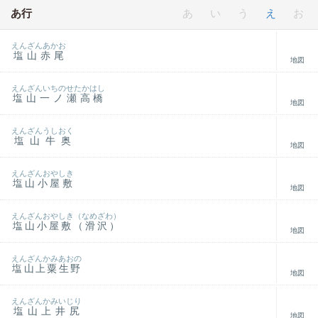
あ行
あ
い
う
え
お
えんざんあかお
塩山赤尾
地図
えんざんいちのせたかはし
塩山一ノ瀬高橋
地図
えんざんうしおく
塩山牛奥
地図
えんざんおやしき
塩山小屋敷
地図
えんざんおやしき（なめざわ）
塩山小屋敷（滑沢）
地図
えんざんかみあおの
塩山上粟生野
地図
えんざんかみいじり
塩山上井尻
地図