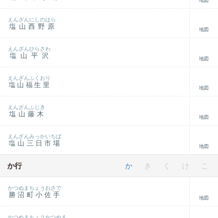
地図
えんざんにしのはら
塩山西野原
地図
えんざんひらさわ
塩山平沢
地図
えんざんふくおり
塩山福生里
地図
えんざんふじき
塩山藤木
地図
えんざんみっかいちば
塩山三日市場
地図
か行
か
き
く
け
こ
かつぬまちょうおさで
勝沼町小佐手
地図
かつぬまちょうかつぬま