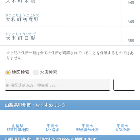
大和町木賊
地図
やまとちょうはじかの
大和町初鹿野
地図
やまとちょうひかげ
大和町日影
地図
※上記の住所一覧は全ての住所が網羅されていることを保証するものではあ
りません。
地図検索
お店検索
山梨県甲州市：おすすめリンク
山梨県
甲州市
甲州市
甲州市
都道府県地図
駅･路線
郵便番号検索
天気予報
山梨県甲州市：周辺の駅や路線から地図を探す