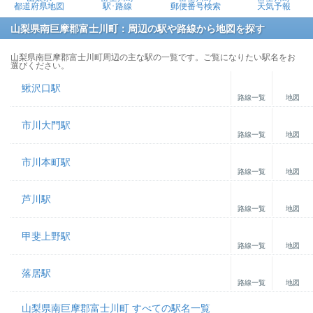
都道府県地図
駅･路線
郵便番号検索
天気予報
山梨県南巨摩郡富士川町：周辺の駅や路線から地図を探す
山梨県南巨摩郡富士川町周辺の主な駅の一覧です。ご覧になりたい駅名をお
選びください。
鰍沢口駅
路線一覧
地図
市川大門駅
路線一覧
地図
市川本町駅
路線一覧
地図
芦川駅
路線一覧
地図
甲斐上野駅
路線一覧
地図
落居駅
路線一覧
地図
山梨県南巨摩郡富士川町 すべての駅名一覧