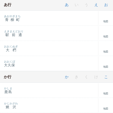
あ行
あ
い
う
え
お
あおやぎまち
青柳町
地図
えきまえどおり
駅前通
地図
おおくぬぎ
大椚
地図
おおくぼ
大久保
地図
か行
か
き
く
け
こ
かしま
鹿島
地図
かじかざわ
鰍沢
地図