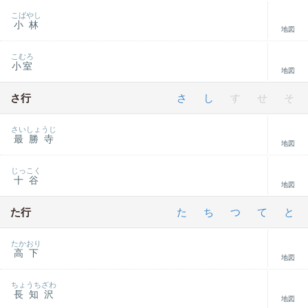
こばやし
小林
地図
こむろ
小室
地図
さ行
さ
し
す
せ
そ
さいしょうじ
最勝寺
地図
じっこく
十谷
地図
た行
た
ち
つ
て
と
たかおり
高下
地図
ちょうちざわ
長知沢
地図