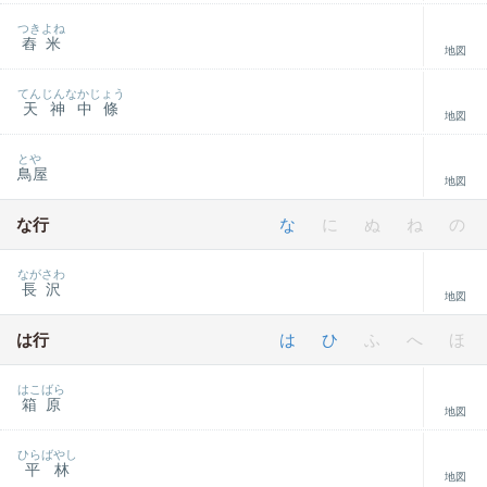
つきよね
舂米
地図
てんじんなかじょう
天神中條
地図
とや
鳥屋
地図
な行
な
に
ぬ
ね
の
ながさわ
長沢
地図
は行
は
ひ
ふ
へ
ほ
はこばら
箱原
地図
ひらばやし
平林
地図