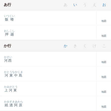
あ行
あ
い
う
え
お
いつくい
飯喰
地図
おしこし
押越
地図
か行
か
き
く
け
こ
かさい
河西
地図
かとうなかじま
河東中島
地図
かみがとう
上河東
地図
かみすきあわら
紙漉阿原
地図