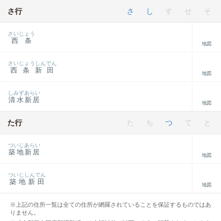
さ行
さ
し
す
せ
そ
さいじょう
西条
地図
さいじょうしんでん
西条新田
地図
しみずあらい
清水新居
地図
た行
た
ち
つ
て
と
ついじあらい
築地新居
地図
ついじしんでん
築地新田
地図
※上記の住所一覧は全ての住所が網羅されていることを保証するものではあ
りません。