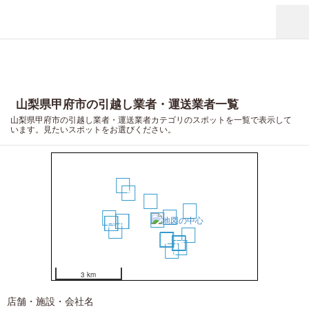
山梨県甲府市の引越し業者・運送業者一覧
山梨県甲府市の引越し業者・運送業者カテゴリのスポットを一覧で表示して
います。見たいスポットをお選びください。
10
4
1
7
3
18
2
8
9
15
17
16
14
5
6
11
12
13
20
19
3 km
店舗・施設・会社名