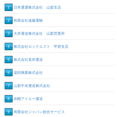
1
日本通運株式会社 山梨支店
2
有限会社遠藤運輸
3
大井運送株式会社 山梨営業所
4
株式会社ロジクエスト 甲府支店
5
株式会社直井運送
6
湯田興業株式会社
7
山梨中央運送株式会社
8
赤帽アイエー運送
9
有限会社ジャパン総合サービス