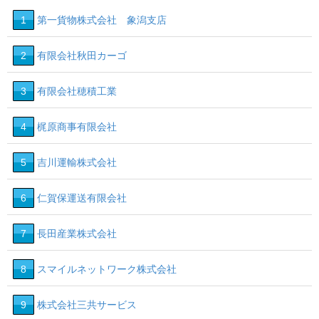
1
第一貨物株式会社 象潟支店
2
有限会社秋田カーゴ
3
有限会社穂積工業
4
梶原商事有限会社
5
吉川運輸株式会社
6
仁賀保運送有限会社
7
長田産業株式会社
8
スマイルネットワーク株式会社
9
株式会社三共サービス