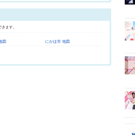
できます。
地図
にかほ市 地図