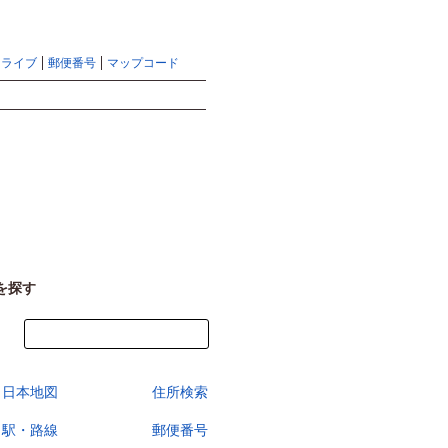
地図検索ならマピオントップ
ヘルプ
サイトマップ
ドライブ
郵便番号
マップコード
検索
を探す
今すぐ地図を見る
日本地図
住所検索
駅・路線
郵便番号