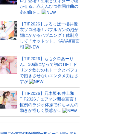
レ」登場！生歌と生ギターで聴
かせる。赤えんぴつ作詞作曲の
あの曲を…
【TIF2026】ふるっぱー櫻井優
衣ソロ出場！バブルガンの泡が
顔にかかるハプニング！体制崩
して「オットット」KAWAII百面
相
【TIF2026】ももクロあーり
ん、30歳になって初のTIF！ド
リンク飲むのもトークとパフォ
で飽きさせないエンタメ力はさ
すが
【TIF2026】乃木坂46井上和
TIF2026チェアマン開会宣言！
恒例のラジオ体操で和ちゃんの
動きが怪しく疑惑が…
秋田県にかほ市の動物病院一覧
ページ上部へ戻る