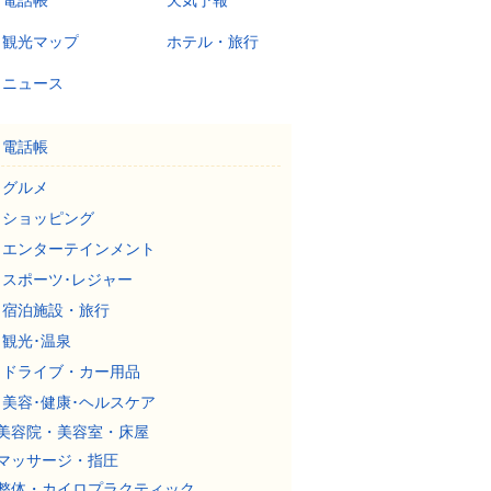
電話帳
天気予報
観光マップ
ホテル・旅行
ニュース
電話帳
グルメ
ショッピング
エンターテインメント
スポーツ･レジャー
宿泊施設・旅行
観光･温泉
ドライブ・カー用品
美容･健康･ヘルスケア
美容院・美容室・床屋
マッサージ・指圧
整体・カイロプラクティック