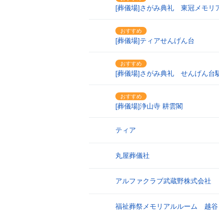
23
[葬儀場]さがみ典礼 東冠メモリ
おすすめ
24
[葬儀場]ティアせんげん台
おすすめ
25
[葬儀場]さがみ典礼 せんげん台
おすすめ
26
[葬儀場]浄山寺 耕雲閣
ティア
27
丸屋葬儀社
28
アルファクラブ武蔵野株式会社 
29
福祉葬祭メモリアルルーム 越谷
30