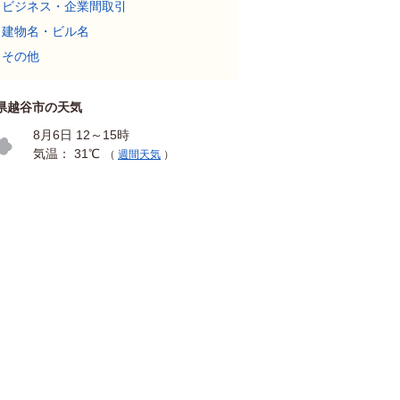
ビジネス・企業間取引
建物名・ビル名
その他
県越谷市の天気
8月6日 12～15時
気温： 31℃
（
週間天気
）