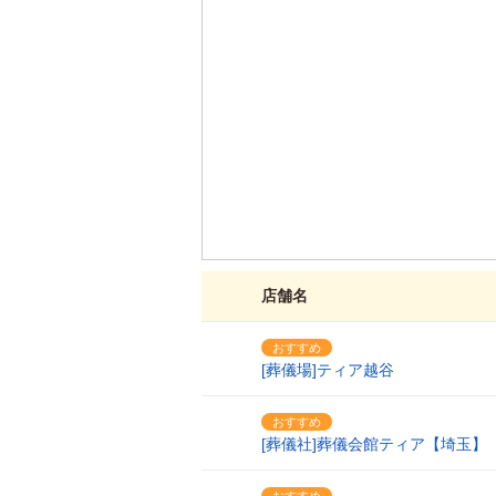
店舗名
おすすめ
1
[葬儀場]ティア越谷
おすすめ
2
[葬儀社]葬儀会館ティア【埼玉】