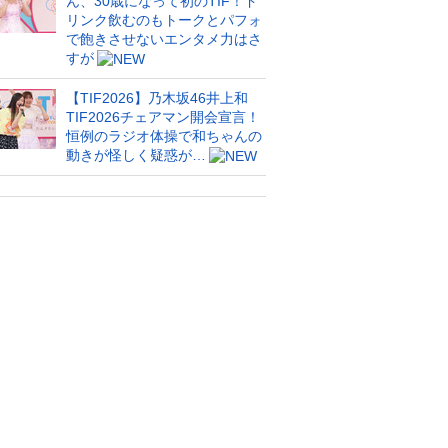
ん、30歳になって初のTIF！ド
リンク飲むのもトークとパフォ
で飽きさせないエンタメ力はさ
すが
【TIF2026】乃木坂46井上和
TIF2026チェアマン開会宣言！
恒例のラジオ体操で和ちゃんの
動きが怪しく疑惑が…