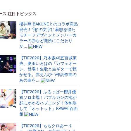
ース 注目トピックス
櫻井翔 BAKUNEとのコラボ商品
発売！“翔”の文字に着想を得た
モチーフデザインとメンバーカ
ラーの赤など随所にこだわり
が…
【TIF2026】乃木坂46五百城茉
央、奥田いろはの「カフェオー
レ」登場！生歌と生ギターで聴
かせる。赤えんぴつ作詞作曲の
あの曲を…
【TIF2026】ふるっぱー櫻井優
衣ソロ出場！バブルガンの泡が
顔にかかるハプニング！体制崩
して「オットット」KAWAII百面
相
【TIF2026】ももクロあーり