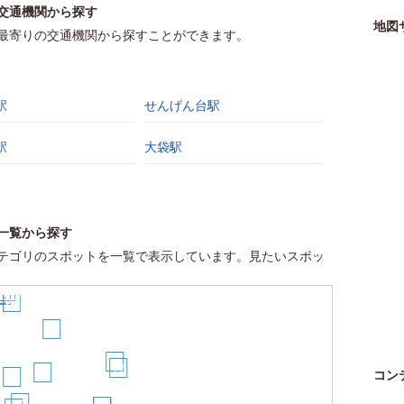
交通機関から探す
地図
最寄りの交通機関から探すことができます。
駅
せんげん台駅
駅
大袋駅
一覧から探す
テゴリのスポットを一覧で表示しています。見たいスポッ
24
5
23
22
21
20
17
13
14
コン
7