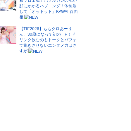
衣ソロ出場！バブルガンの泡が
顔にかかるハプニング！体制崩
して「オットット」KAWAII百面
相
【TIF2026】ももクロあーり
ん、30歳になって初のTIF！ド
リンク飲むのもトークとパフォ
で飽きさせないエンタメ力はさ
すが