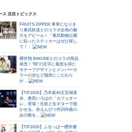
ース 注目トピックス
FRUITS ZIPPER 車掌になりき
り東武鉄道とのコラボ企画の魅
力をアピール！「東武動物公園
に貼ったステッカーはぜひ探し
て！」
櫻井翔 BAKUNEとのコラボ商品
発売！“翔”の文字に着想を得た
モチーフデザインとメンバーカ
ラーの赤など随所にこだわり
が…
【TIF2026】乃木坂46五百城茉
央、奥田いろはの「カフェオー
レ」登場！生歌と生ギターで聴
かせる。赤えんぴつ作詞作曲の
あの曲を…
【TIF2026】ふるっぱー櫻井優