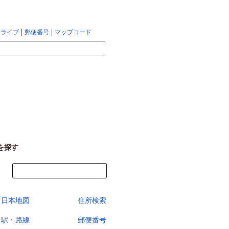
地図検索ならマピオントップ
ヘルプ
サイトマップ
ドライブ
郵便番号
マップコード
検索
を探す
今すぐ地図を見る
日本地図
住所検索
駅・路線
郵便番号