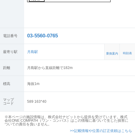
03-5560-0765
電話番号
最寄り駅
月島駅
時刻表
乗換案内
距離
月島駅から直線距離で182m
標高
海抜
1
m
マップ
589 163*40
コード
※本ページの施設情報は、株式会社ナビットから提供を受けています。株式
会社ONE COMPATH（ワン・コンパス）はこの情報に基づいて生じた損害に
ついての責任を負いません。
>>記載情報や位置の訂正依頼はこちら