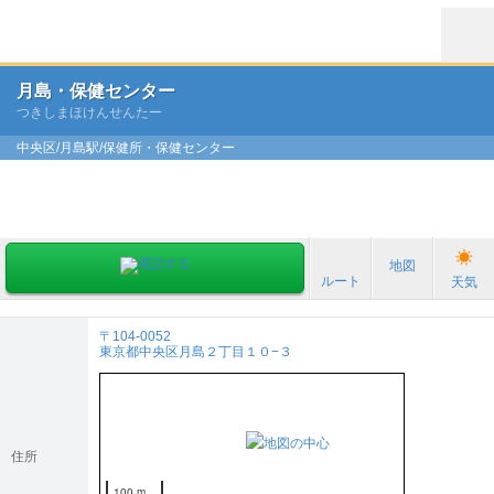
月島・保健センター
つきしまほけんせんたー
中央区/月島駅/保健所・保健センター
地図
ルート
天気
〒104-0052
東京都中央区月島２丁目１０−３
住所
100 m