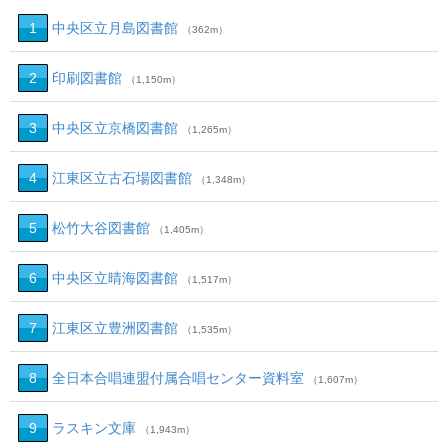
1
中央区立月島図書館
（362m）
2
印刷図書館
（1,150m）
3
中央区立京橋図書館
（1,265m）
4
江東区立古石場図書館
（1,348m）
5
松竹大谷図書館
（1,405m）
6
中央区立晴海図書館
（1,517m）
7
江東区立豊洲図書館
（1,535m）
8
全日本合唱連盟付属合唱センター資料室
（1,607m）
9
ラスキン文庫
（1,943m）