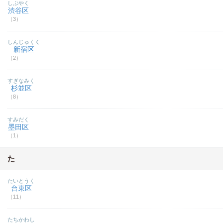
しぶやく
渋谷区
（3）
しんじゅくく
新宿区
（2）
すぎなみく
杉並区
（8）
すみだく
墨田区
（1）
た
たいとうく
台東区
（11）
たちかわし