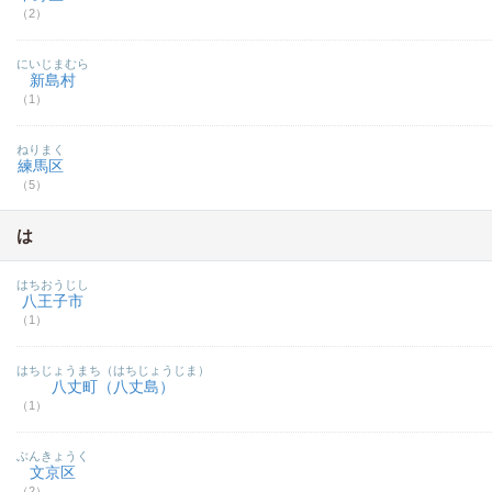
（2）
にいじまむら
新島村
（1）
ねりまく
練馬区
（5）
は
はちおうじし
八王子市
（1）
はちじょうまち（はちじょうじま）
八丈町（八丈島）
（1）
ぶんきょうく
文京区
（2）