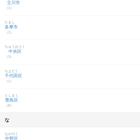
立川市
（1）
たまし
多摩市
（1）
ちゅうおうく
中央区
（3）
ちよだく
千代田区
（1）
としまく
豊島区
（8）
な
なかのく
中野区