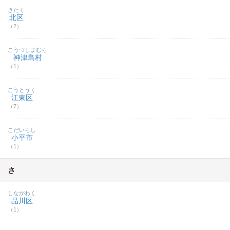
きたく
北区
（2）
こうづしまむら
神津島村
（1）
こうとうく
江東区
（7）
こだいらし
小平市
（1）
さ
しながわく
品川区
（1）