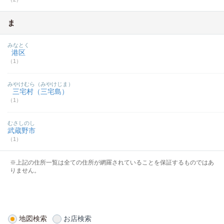
ま
みなとく
港区
（1）
みやけむら（みやけじま）
三宅村（三宅島）
（1）
むさしのし
武蔵野市
（1）
※上記の住所一覧は全ての住所が網羅されていることを保証するものではあ
りません。
地図検索
お店検索