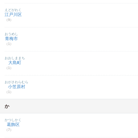
えどがわく
江戸川区
（9）
おうめし
青梅市
（1）
おおしままち
大島町
（1）
おがさわらむら
小笠原村
（1）
か
かつしかく
葛飾区
（7）